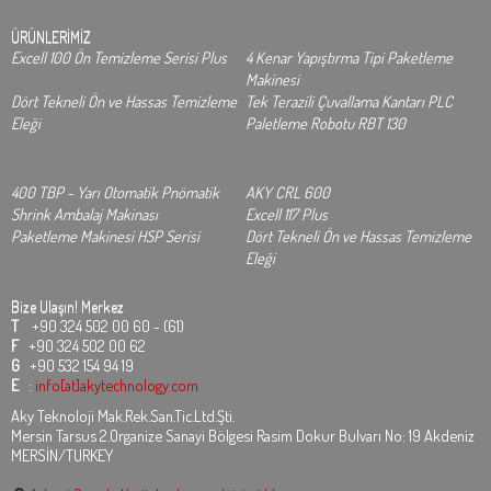
ÜRÜNLERİMİZ
Excell 100 Ön Temizleme Serisi Plus
4 Kenar Yapıştırma Tipi Paketleme
Makinesi
Dört Tekneli Ön ve Hassas Temizleme
Tek Terazili Çuvallama Kantarı PLC
Eleği
Paletleme Robotu RBT 130
400 TBP - Yarı Otomatik Pnömatik
AKY CRL 600
Shrink Ambalaj Makinası
Excell 117 Plus
Paketleme Makinesi HSP Serisi
Dört Tekneli Ön ve Hassas Temizleme
Eleği
Bize Ulaşın!
Merkez
T
+90 324 502 00 60 - (61)
F
+90 324 502 00 62
G
+90 532 154 94 19
E
:
info[at]akytechnology.com
Aky Teknoloji Mak.Rek.San.Tic.Ltd.Şti.
Mersin Tarsus 2.Organize Sanayi Bölgesi Rasim Dokur Bulvarı No: 19 Akdeniz
MERSİN/TURKEY