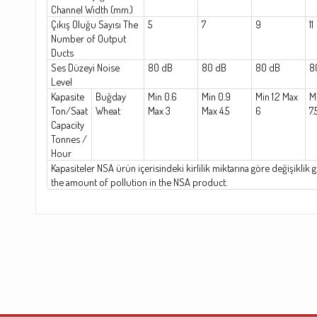
Channel Width (mm.)
Çıkış Oluğu Sayısı The
5
7
9
11
Number of Output
Ducts
Ses Düzeyi Noise
80 dB
80 dB
80 dB
8
Level
Kapasite
Buğday
Min 0.6
Min 0.9
Min 1.2 Max
Mi
Ton/Saat
Wheat
Max 3
Max 4.5
6
7.
Capacity
Tonnes /
Hour
Kapasiteler NSA ürün içerisindeki kirlilik miktarına göre değişiklik 
the amount of pollution in the NSA product.