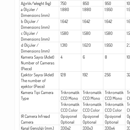
Ağırlık/Weight (kg)
750
850
950
1
a Ölçüler /
1.880
1.880
1.950
1.
Dimensions (mm)
b Ölçüler /
1.642
1.642
1.642
1.
Dimensions (mm)
c Ölçüler /
1.580
1.580
1.580
1.
Dimensions (mm)
d Ölçüler /
1.310
1.620
1.950
2.
Dimensions (mm)
Kamera Sayısı (Adet)
4
6
8
10
Number of Cameras
(Piece)
Ejektör Sayısı (Adet)
128
192
256
3
The number of
ejektor (Piece)
Kamera Tipi Camera
Trikromatik
Trikromatik
Trikromatik
T
Type
CCD Mono
CCD Mono
CCD Mono
C
Trikromatik
Trikromatik
Trikromatik
T
CCD Color
CCD Color
CCD Color
C
IR Camera Infread
Opsiyonel
Opsiyonel
Opsiyonel
O
Camera
Optional
Optional
Optional
O
Kanal Genişliği (mm.)
330x2
330x3
330x4
3