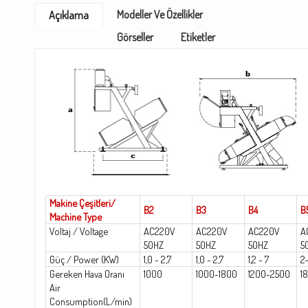
Modeller Ve Özellikler
Açıklama
Görseller
Etiketler
Makine Çeşitleri/
B2
B3
B4
B
Machine Type
Voltaj / Voltage
AC220V
AC220V
AC220V
A
50HZ
50HZ
50HZ
5
Güç / Power (KW)
1,0 - 2,7
1,0 - 2,7
1,2 - 7
2-
Gereken Hava Oranı
1000
1000-1800
1200-2500
1
Air
Consumption(L/min)