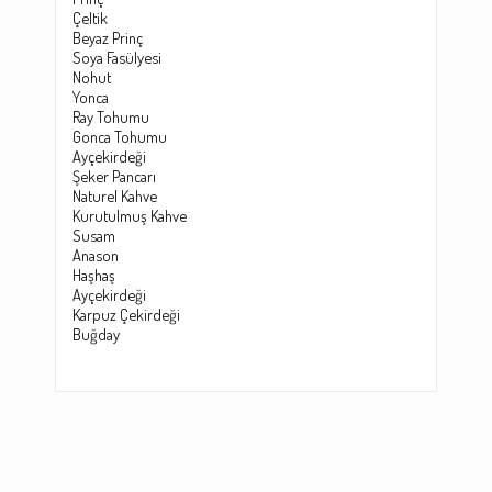
Çeltik
Beyaz Prinç
Soya Fasülyesi
Nohut
Yonca
Ray Tohumu
Gonca Tohumu
Ayçekirdeği
Şeker Pancarı
Naturel Kahve
Kurutulmuş Kahve
Susam
Anason
Haşhaş
Ayçekirdeği
Karpuz Çekirdeği
Buğday