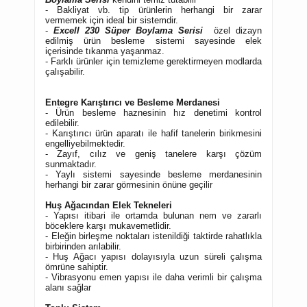
- Bakliyat vb. tip ürünlerin herhangi bir zarar
vermemek için ideal bir sistemdir.
-
Excell 230
Süper Boylama Serisi
ö
zel dizayn
edilmiş ürün besleme sistemi sayesinde elek
içerisinde tıkanma yaşanmaz.
- Farklı ürünler için temizleme gerektirmeyen modlarda
çalışabilir.
Entegre Karıştırıcı ve Besleme Merdanesi
- Ürün besleme haznesinin hız denetimi kontrol
edilebilir.
- Karıştırıcı ürün aparatı ile hafif tanelerin birikmesini
engelliyebilmektedir.
- Zayıf, cılız ve geniş tanelere karşı çözüm
sunmaktadır.
- Yaylı sistemi sayesinde besleme merdanesinin
herhangi bir zarar görmesinin önüne geçilir
Huş Ağacından Elek Tekneleri
- Yapısı itibari ile ortamda bulunan nem ve zararlı
böceklere karşı mukavemetlidir.
- Eleğin birleşme noktaları istenildiği taktirde rahatlıkla
birbirinden arılabilir.
- Huş Ağacı yapısı dolayısıyla uzun süreli çalışma
ömrüne sahiptir.
- Vibrasyonu emen yapısı ile daha verimli bir çalışma
alanı sağlar