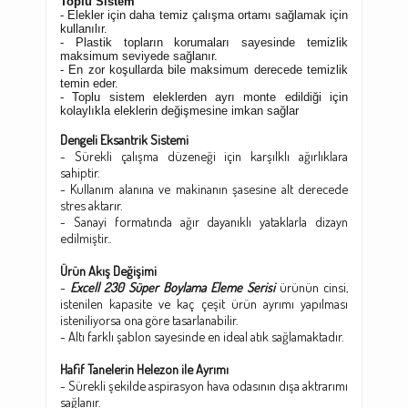
Toplu Sistem
- Elekler için daha temiz çalışma ortamı sağlamak için
kullanılır.
- Plastik topların korumaları sayesinde temizlik
maksimum seviyede sağlanır.
- En zor koşullarda bile maksimum derecede temizlik
temin eder.
- Toplu sistem eleklerden
ayrı monte edildiği için
kolaylıkla eleklerin değişmesine imkan sağlar
Dengeli Eksantrik Sistemi
- Sürekli çalışma düzeneği için karşılklı ağırlıklara
sahiptir.
- Kullanım alanına ve makinanın şasesine alt derecede
stres aktarır.
- Sanayi formatında ağır dayanıklı yataklarla dizayn
edilmiştir..
Ürün Akış Değişimi
-
Excell 230 Süper Boylama Eleme Serisi
ürünün cinsi,
istenilen kapasite ve kaç çeşit ürün ayrımı yapılması
isteniliyorsa ona göre tasarlanabilir.
- Altı farklı şablon sayesinde en ideal atık sağlamaktadır.
Hafif Tanelerin Helezon ile Ayrımı
- Sürekli şekilde aspirasyon hava odasının dışa aktrarımı
sağlanır.