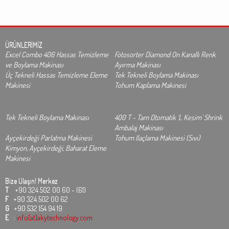
ÜRÜNLERİMİZ
Excel Combo 406 Hassas Temizleme
Fotosorter Diamond On Kanallı Renk
ve Boylama Makinası
Ayırma Makinası
Üç Tekneli Hassas Temizleme Eleme
Tek Tekneli Boylama Makinası
Makinesi
Tohum Kaplama Makinesi
Tek Tekneli Boylama Makinası
400 T - Tam Otomatik ‘L Kesim’ Shrink
Ambalaj Makinası
Ayçekirdeği Parlatma Makinesi
Tohum Ilaçlama Makinesi (Sıvı)
Kimyon, Ayçekirdeği, Baharat Eleme
Makinesi
Bize Ulaşın!
Merkez
T
+90 324 502 00 60 - (61)
F
+90 324 502 00 62
G
+90 532 154 94 19
E
:
info[at]akytechnology.com