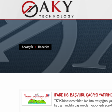
Anasayfa
Haberler
IPARD II 6. BAŞVURU ÇAĞRISI YATIRIM
TKDK hibe destekleri tanıtımı ve çağrısı yay
kapsamındaki başvurular kabul edilecektir