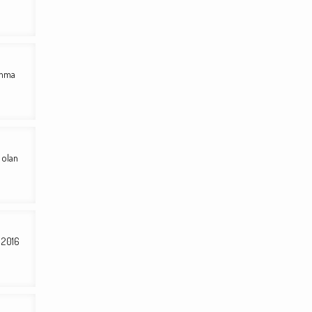
ınma
 olan
6 2016