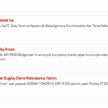
Destek Var
 VarTC. Gıda, Tarım ve Hayvancılık Bakanlığımızca Yürütülmekte olan "Kırsal Kalk
 Aky İmzası
, AKY İMZASIBulgaristan"ın en büyük kuruyemiş ticareti yapan kuruluşlarından
i son
nden Buğday Eleme Makinalarına Yatırım
 7.5 ton/ saat çalışacak BUĞDAY TOHUMU ELEME TESİSİ yatırımı yaptı. Montajı 27. 0