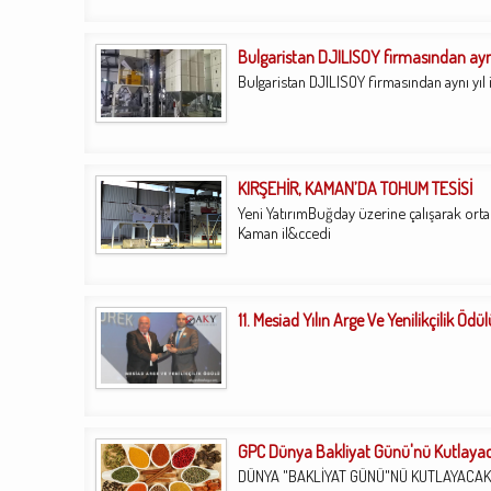
Bulgaristan DJILISOY firmasından aynı y
Bulgaristan DJILISOY firmasından aynı yıl i
KIRŞEHİR, KAMAN’DA TOHUM TESİSİ
Yeni YatırımBuğday üzerine çalışarak orta
Kaman il&ccedi
11. Mesiad Yılın Arge Ve Yenilikçilik Ö
GPC Dünya Bakliyat Günü'nü Kutlaya
DÜNYA "BAKLİYAT GÜNÜ"NÜ KUTLAYACAKBir