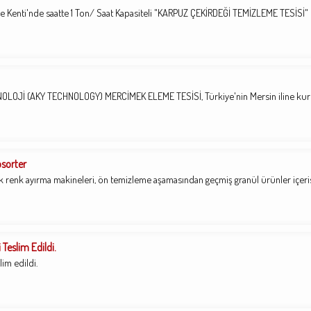
 Kenti'nde saatte 1 Ton/ Saat Kapasiteli "KARPUZ ÇEKİRDEĞİ TEMİZLEME TESİSİ"
OLOJİ (AKY TECHNOLOGY) MERCİMEK ELEME TESİSİ, Türkiye'nin Mersin iline kur
osorter
renk ayırma makineleri, ön temizleme aşamasından geçmiş granül ürünler içeri
Teslim Edildi.
lim edildi.