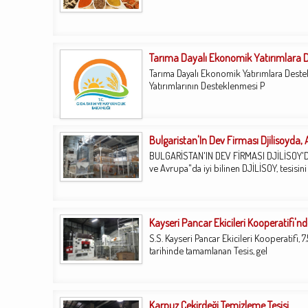
Tarıma Dayalı Ekonomik Yatırımlara 
Tarıma Dayalı Ekonomik Yatırımlara Destek
Yatırımlarının Desteklenmesi P
Bulgaristan'In Dev Firması Djilisoyda,
BULGARİSTAN'IN DEV FİRMASI DJİLİSOY'DA
ve Avrupa"da iyi bilinen DJİLİSOY, tesisin
Kayseri Pancar Ekicileri Kooperatifi'
S.S. Kayseri Pancar Ekicileri Kooperatifi,
tarihinde tamamlanan Tesis, gel
Karpuz Çekirdeği Temizleme Tesisi