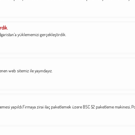
rdik.
garistan'a yüklememizi gerçekleştirdik.
enen web sitemiz ile yayındayız.
lemesi yapıldı.Firmaya zirai ilaç paketlemek üzere BSC 52 paketleme makinesi, 