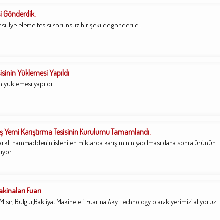
si Gönderdik.
fasulye eleme tesisi sorunsuz bir şekilde gönderildi.
sinin Yüklemesi Yapıldı
n yüklemesi yapıldı.
Kuş Yemi Karıştırma Tesisinin Kurulumu Tamamlandı.
rklı hammaddenin istenilen miktarda karışımının yapılması daha sonra ürünün
ıyor.
kinaları Fuarı
, Mısır, Bulgur,Bakliyat Makineleri Fuarına Aky Technology olarak yerimizi alıyoruz.