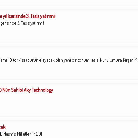
ıl içerisinde 3. Tesis yatırımı!
çerisinde 3. Tesis yatırımı!
lama 10 ton/ saat ürün eleyecek olan yeni bir tohum tesisi kurulumuna Kırşehir’
dülü'Nün Sahibi Aky Technology
cak
leşmiş Milletler"in 201