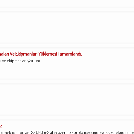
aları Ve Ekipmanları Yüklemesi Tamamlandı.
rı ve ekipmanları y&uum
z
bilmek için toplam 25.000 m2 alan üzerine kurulu içerisinde yüksek teknoloji ü