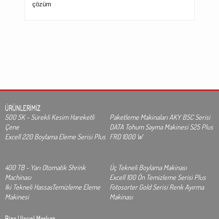
çözüm
ÜRÜNLERİMİZ
500 SK - Sürekli Kesim Hareketli
Paketleme Makinaları AKY BSC Serisi
Çene
DATA Tohum Sayma Makinesi S25 Plus
Excell 220 Boylama Eleme Serisi Plus
FRD 1000 W
400 TB - Yarı Otomatik Shrink
Üç Tekneli Boylama Makinası
Machinası
Excell 100 Ön Temizleme Serisi Plus
Iki Tekneli HassasTemizleme Eleme
Fotosorter Gold Serisi Renk Ayırma
Makinesi
Makinası
Bize Ulaşın!
Merkez