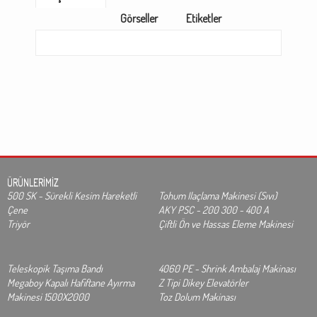
Görseller
Etiketler
ÜRÜNLERİMİZ
500 SK - Sürekli Kesim Hareketli
Tohum Ilaçlama Makinesi (Sıvı)
Çene
AKY PSC - 200 300 - 400 A
Triyör
Çiftli Ön ve Hassas Eleme Makinesi
Teleskopik Taşıma Bandı
4060 PE - Shrink Ambalaj Makinası
Megaboy Kapalı Hafiftane Ayırma
Z Tipi Dikey Elevatörler
Makinesi 1500X2000
Toz Dolum Makinası