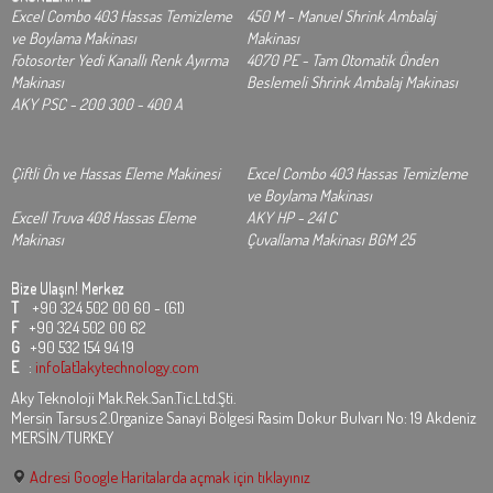
Excel Combo 403 Hassas Temizleme
450 M - Manuel Shrink Ambalaj
ve Boylama Makinası
Makinası
Fotosorter Yedi Kanallı Renk Ayırma
4070 PE - Tam Otomatik Önden
Makinası
Beslemeli Shrink Ambalaj Makinası
AKY PSC - 200 300 - 400 A
Çiftli Ön ve Hassas Eleme Makinesi
Excel Combo 403 Hassas Temizleme
ve Boylama Makinası
Excell Truva 408 Hassas Eleme
AKY HP - 241 C
Makinası
Çuvallama Makinası BGM 25
Bize Ulaşın!
Merkez
T
+90 324 502 00 60 - (61)
F
+90 324 502 00 62
G
+90 532 154 94 19
E
:
info[at]akytechnology.com
Aky Teknoloji Mak.Rek.San.Tic.Ltd.Şti.
Mersin Tarsus 2.Organize Sanayi Bölgesi Rasim Dokur Bulvarı No: 19 Akdeniz
MERSİN/TURKEY
Adresi Google Haritalarda açmak için tıklayınız