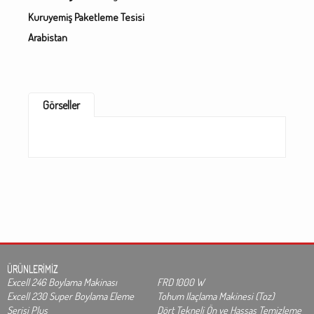
Kuruyemiş Paketleme Tesisi
Arabistan
Görseller
ÜRÜNLERİMİZ
Excell 246 Boylama Makinası
FRD 1000 W
Excell 230 Super Boylama Eleme
Tohum Ilaçlama Makinesi (Toz)
Serisi Plus
Dört Tekneli Ön ve Hassas Temizleme