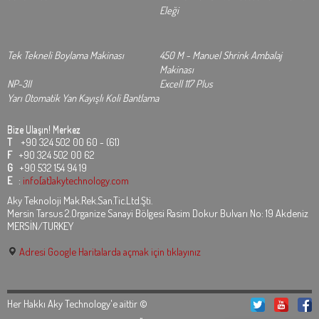
Eleği
Tek Tekneli Boylama Makinası
450 M - Manuel Shrink Ambalaj
Makinası
NP-3II
Excell 117 Plus
Yarı Otomatik Yan Kayışlı Koli Bantlama
Bize Ulaşın!
Merkez
T
+90 324 502 00 60 - (61)
F
+90 324 502 00 62
G
+90 532 154 94 19
E
:
info[at]akytechnology.com
Aky Teknoloji Mak.Rek.San.Tic.Ltd.Şti.
Mersin Tarsus 2.Organize Sanayi Bölgesi Rasim Dokur Bulvarı No: 19 Akdeniz
MERSİN/TURKEY
Adresi Google Haritalarda açmak için tıklayınız
Her Hakkı Aky Technology'e aittir ©