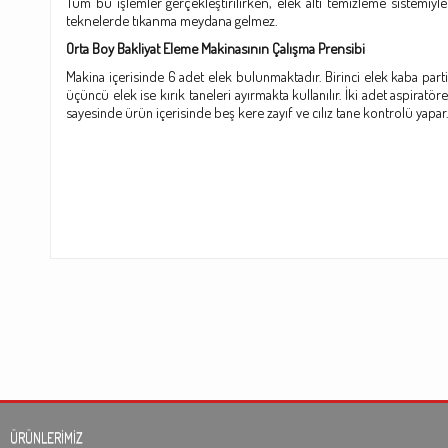
Tüm bu işlemler gerçekleştirilirken, elek altı temizleme sistemiyl
teknelerde tıkanma meydana gelmez.
Orta Boy Bakliyat Eleme Makinasının
Çalışma Prensibi
Makina içerisinde 6 adet elek bulunmaktadır. Birinci elek kaba partikü
üçüncü elek ise kırık taneleri ayırmakta kullanılır. İki adet aspiratö
sayesinde ürün içerisinde beş kere zayıf ve cılız tane kontrolü yapar.
ÜRÜNLERİMİZ