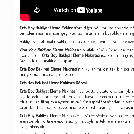
Orta Boy Bakliyat Eleme Makinası
’nın diğer bölümü ise boylama b
temizleme aşamasından geçtikten sonra tanelerin büyüklüklerine göre
Bakliyat ve hububatın yaklaşık olarak tüm çeşitlerini eleyebilme öze
Orta Boy Bakliyat Eleme Makinası
’nın elek büyüklükleri de he
ayarlanabilir.
Orta Boy Bakliyat Eleme Makinası
nda kullanılan geli
fazla iş tek bir makinada toplanmıştır.
Orta Boy Bakliyat Eleme Makinası
’nın kullanımı için tek bir işçi
maliyet oranını da düşürmektedir.
Orta Boy Bakliyat Eleme Makinası Görevi
Orta Boy Bakliyat Eleme Makinası
’nda, posta elevatörü yardımıyla 
taş, toprak, kabuk, çöp vb. büyük - kaba istenmeyen ürünlerden e
oluşturulan titreşimle ayrıştırılır ve ürün aspratöre gönderilir. Asp
üründen; toz, toprak, ot, vb. maddeler oluklar aracılığı ile uzaklaştırı
Orta Boy Bakliyat Eleme Makinası
’nda süreç şöyle devam eder: Ürü
elevatör olan orta elevatör aracılığı ile boylama teknelerine aktarıl
ayrıştırılmış olur.