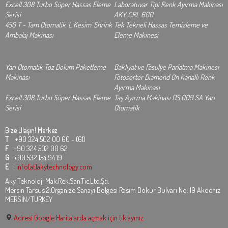
Excell 308 Turbo Süper Hassas Eleme
Laboratuvar Tipi Renk Ayırma Makinası
Serisi
AKY CRL 600
450 T - Tam Otomatik ‘L Kesim’ Shrink
Tek Tekneli Hassas Temizleme ve
Ambalaj Makinası
Eleme Makinesi
Yarı Otomatik Toz Dolum Paketleme
Bakliyat ve Fasulye Parlatma Makinesi
Makinası
Fotosorter Diamond On Kanallı Renk
Ayırma Makinası
Excell 308 Turbo Süper Hassas Eleme
Taş Ayırma Makinası DS 009 SA Yarı
Serisi
Otomatik
Bize Ulaşın!
Merkez
T
+90 324 502 00 60 - (61)
F
+90 324 502 00 62
G
+90 532 154 94 19
E
:
info[at]akytechnology.com
Aky Teknoloji Mak.Rek.San.Tic.Ltd.Şti.
Mersin Tarsus 2.Organize Sanayi Bölgesi Rasim Dokur Bulvarı No: 19 Akdeniz
MERSİN/TURKEY
Adresi Google Haritalarda açmak için tıklayınız