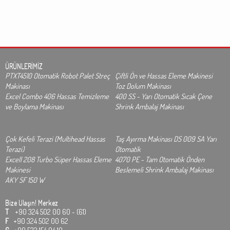
ÜRÜNLERİMİZ
PTXT4510 Otomatik Robot Palet Streç
Çiftli Ön ve Hassas Eleme Makinesi
Makinası
Toz Dolum Makinası
Excel Combo 406 Hassas Temizleme
400 SS - Yarı Otomatik Sıcak Çene
ve Boylama Makinası
Shrink Ambalaj Makinası
Çok Kefeli Terazi (Multihead Hassas
Taş Ayırma Makinası DS 009 SA Yarı
Terazi)
Otomatik
Excell 208 Turbo Süper Hassas Eleme
4070 PE - Tam Otomatik Önden
Makinesi
Beslemeli Shrink Ambalaj Makinası
AKY SF 150 W
Bize Ulaşın!
Merkez
T
+90 324 502 00 60 - (61)
F
+90 324 502 00 62
G
+90 532 154 94 19