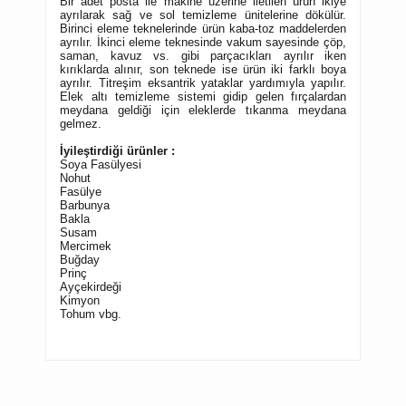
Bir adet posta ile makine üzerine iletilen ürün ikiye
ayrılarak sağ ve sol temizleme ünitelerine dökülür.
Birinci eleme teknelerinde ürün kaba-toz maddelerden
ayrılır. İkinci eleme teknesinde vakum sayesinde çöp,
saman, kavuz vs. gibi parçacıkları ayrılır iken
kırıklarda alınır, son teknede ise ürün iki farklı boya
ayrılır. Titreşim eksantrik yataklar yardımıyla yapılır.
Elek altı temizleme sistemi gidip gelen fırçalardan
meydana geldiği için eleklerde tıkanma meydana
gelmez.
İyileştirdiği ürünler :
Soya Fasülyesi
Nohut
Fasülye
Barbunya
Bakla
Susam
Mercimek
Buğday
Prinç
Ayçekirdeği
Kimyon
Tohum vbg.