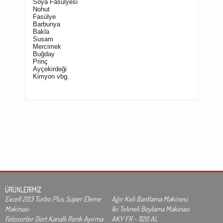
Soya Fasülyesi
Nohut
Fasülye
Barbunya
Bakl
a
Susam
Mercimek
Buğday
Prinç
Ayçekirdeği
Kimyon vbg.
ÜRÜNLERİMİZ
Excell 203 Turbo Plus Süper Eleme
Ağır Koli Bantlama Makinesi
Makinası
Iki Tekneli Boylama Makinası
Fotosorter Dört Kanallı Renk Ayırma
AKY FR - 1120 AL