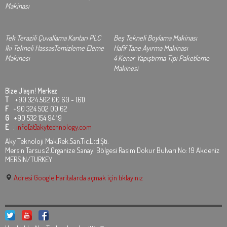
Makinası
Tek Terazili Çuvallama Kantarı PLC
Beş Tekneli Boylama Makinası
Iki Tekneli HassasTemizleme Eleme
Hafif Tane Ayırma Makinası
Makinesi
4 Kenar Yapıştırma Tipi Paketleme
Makinesi
Bize Ulaşın!
Merkez
T
+90 324 502 00 60 - (61)
F
+90 324 502 00 62
G
+90 532 154 94 19
E
:
info[at]akytechnology.com
Aky Teknoloji Mak.Rek.San.Tic.Ltd.Şti.
Mersin Tarsus 2.Organize Sanayi Bölgesi Rasim Dokur Bulvarı No: 19 Akdeniz
MERSİN/TURKEY
Adresi Google Haritalarda açmak için tıklayınız