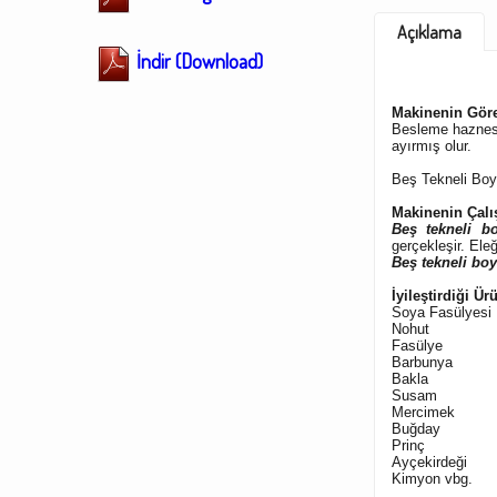
Açıklama
İndir (Download)
Makinenin Göre
Besleme haznesin
ayırmış olur.
Beş Tekneli Boy
Makinenin Çalı
Beş
tekneli b
gerçekleşir. Ele
Beş tekneli bo
İyileştirdiği Ür
Soya Fasülyesi
Nohut
Fasülye
Barbunya
Bakl
a
Susam
Mercimek
Buğday
Prinç
Ayçekirdeği
Kimyon vbg.