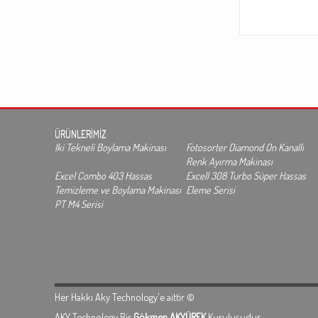
ÜRÜNLERİMİZ
Iki Tekneli Boylama Makinası
Fotosorter Diamond On Kanallı
Renk Ayırma Makinası
Excel Combo 403 Hassas
Excell 308 Turbo Süper Hassas
Temizleme ve Boylama Makinası
Eleme Serisi
PT M4 Serisi
Her Hakkı Aky Technology'e aittir ©
AKY Technology Bir
Gökmen AKYÜREK
Kuruluşudur.