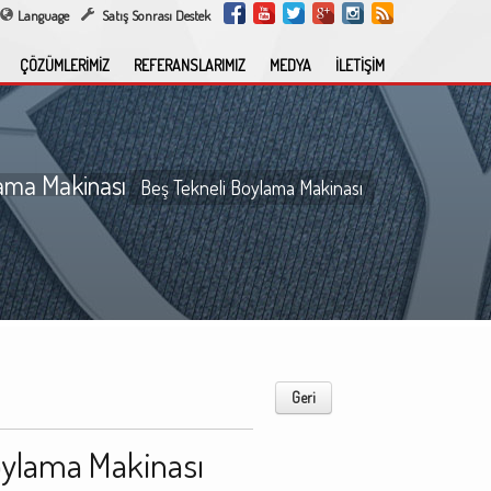
Language
Satış Sonrası Destek
ÇÖZÜMLERİMİZ
REFERANSLARIMIZ
MEDYA
İLETİŞİM
lama Makinası
Beş Tekneli Boylama Makinası
Geri
oylama Makinası