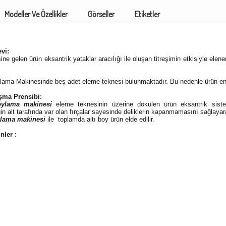
Modeller Ve Özellikler
Görseller
Etiketler
vi:
e gelen ürün eksantrik yataklar aracılığı ile oluşan titreşimin etkisiyle elen
lama Makinesinde beş adet eleme teknesi bulunmaktadır. Bu nedenle ürün en f
şma Prensibi:
oylama makinesi
eleme teknesinin üzerine dökülen ürün eksantrik siste
ğin alt tarafında var olan fırçalar sayesinde deliklerin kapanmamasını sağlayara
ylama makinesi
ile toplamda altı boy ürün elde edilir.
ünler :