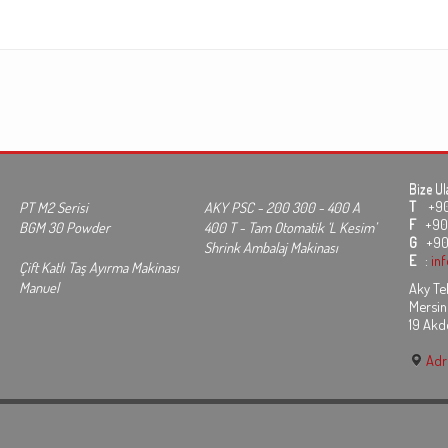
Bize Ul
T
+90 3
PT M2 Serisi
AKY PSC - 200 300 - 400 A
F
+90 
BGM 30 Powder
400 T - Tam Otomatik ‘L Kesim’
G
+90
Shrink Ambalaj Makinası
E
:
in
Çift Katlı Taş Ayırma Makinası
Manuel
Aky Tek
Mersin
19 Akd
Adre