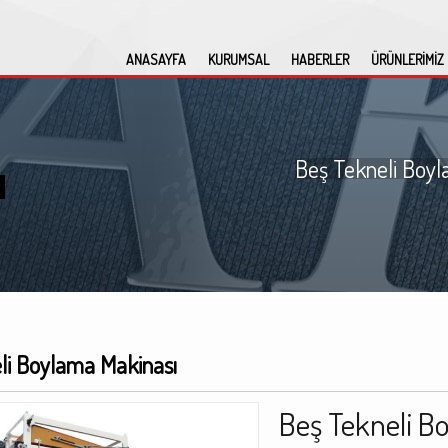
ANASAYFA
KURUMSAL
HABERLER
ÜRÜNLERİMİZ
Beş Tekneli Boy
li Boylama Makinası
Beş Tekneli B