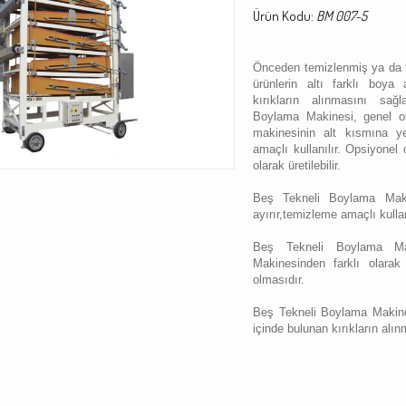
Ürün Kodu:
BM 007-5
Önceden temizlenmiş ya da 
ürünlerin altı farklı boya
kırıkların alınmasını sağ
Boylama Makinesi, genel ol
makinesinin alt kısmına ye
amaçlı kullanılır. Opsiyonel 
olarak üretilebilir.
Beş Tekneli Boylama Maki
ayırır,temizleme amaçlı kull
Beş Tekneli Boylama Ma
Makinesinden farklı olarak
olmasıdır.
Beş Tekneli Boylama Makines
içinde bulunan kırıkların alı