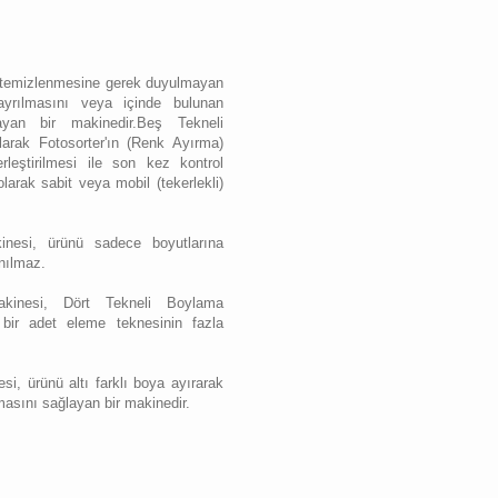
temizlenmesine gerek duyulmayan
 ayrılmasını veya içinde bulunan
layan bir makinedir.Beş Tekneli
arak Fotosorter'ın (Renk Ayırma)
rleştirilmesi ile son kez kontrol
olarak sabit veya mobil (tekerlekli)
nesi, ürünü sadece boyutlarına
anılmaz.
kinesi, Dört Tekneli Boylama
 bir adet eleme teknesinin fazla
i, ürünü altı farklı boya ayırarak
nmasını sağlayan bir makinedir.