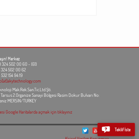
aşın!
Merkez
24 502 00 60 - (61)
324 502 00 62
 532 154 94 19
fo[at]akytechnology.com
noloji Mak.Rek.San.Tic.Ltd.Şti.
 Tarsus 2.Organize Sanayi Bölgesi Rasim Dokur Bulvarı No:
eniz MERSİN/TURKEY
si Google Haritalarda açmak için tıklayınız
Teklif İste
Kişisel Verilen Korunması