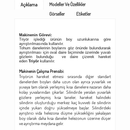
Modeller Ve Özellikler
Açıklama
Görseller
Etiketler
Makinenin Görevi:
Triyör işlediği ürünün boy uzunlukarına göre
ayrıştırılmasında kullanılır.
Tohum danelerinin boylarını göz önünde bulundurarak
ayrıştırılması için oval daire biçiminde üzerinde yuvalı
gözlerin bulunduğu ve daire çizerek hareket
eden
Triyör
kullanılır.
Makinenin Çalışma Prensibi:
Triyörün hareket etmesi sırasında diğer standart
danelerden boyları daha uzun olan ayrıca yuvarlak ve
yuvaya tam olarak yerleşmiş kısa danelere nazaran daha
kolay yuvalarından çıkarlar. Silindirde yeralan yuvarlak
gözlere yerleşmiş kısa taneler, hareket halindeki
silindirin oluşturduğu merkez kaç kuvveti ile silindirin
içinde yukarı doğru yükselmeye başlar. Silindirdeki
ayrıştırıcı vida helezona düşme yüksekliğini yakalayan
boy olarak daha kısa daneler helezonun üzerine düşer
ve ayrıştırma meydana gelir.