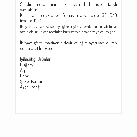
Slindir motorlarının hızı ayarı birbirinden farklı
yapılabilinir.
Kullanılan redaktörler Gamak marka olup 30 D/D
invertörlüdür.
İhtiyac duyulan kapasiteye göre triyör sistemler arttırılabilir ve
azaltılabilir. Triyör modüler bir sistem olarak dizayn edilmiştir.
İhtiyaca göre makinenin devir ve eğim ayarı yapıldıktan
sonra üretilmektedir.
İyileşirtiği Ürünler :
Buğday
Arpa
Prinç
Şeker Pancarı
Ayçekirdeği