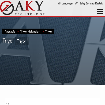
Language
Satış Sonrası Destek
Anasayfa
Triyör Makinaları
Triyör
Triyör
Triyör
Triyör