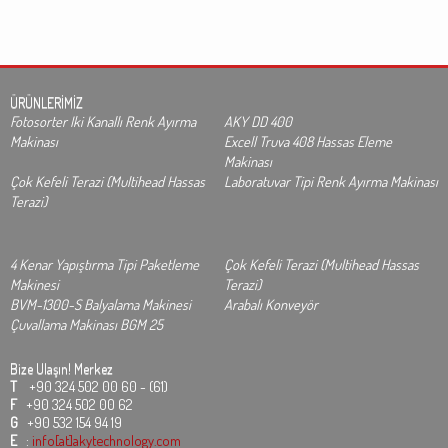
ÜRÜNLERİMİZ
Fotosorter Iki Kanallı Renk Ayırma
AKY DD 400
Makinası
Excell Truva 408 Hassas Eleme
Makinası
Çok Kefeli Terazi (Multihead Hassas
Laboratuvar Tipi Renk Ayırma Makinası
Terazi)
4 Kenar Yapıştırma Tipi Paketleme
Çok Kefeli Terazi (Multihead Hassas
Makinesi
Terazi)
BVM-1300-S Balyalama Makinesi
Arabalı Konveyör
Çuvallama Makinası BGM 25
Bize Ulaşın!
Merkez
T
+90 324 502 00 60 - (61)
F
+90 324 502 00 62
G
+90 532 154 94 19
E
:
info[at]akytechnology.com