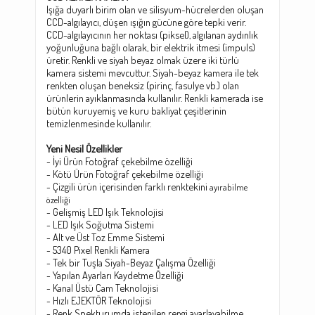
Işığa duyarlı birim olan ve silisyum-hücrelerden oluşan
CCD-algılayıcı, düşen ışığın gücüne göre tepki verir.
CCD-algılayıcının her noktası (piksel), algılanan aydınlık
yoğunluğuna bağlı olarak, bir elektrik itmesi (impuls)
üretir. Renkli ve siyah beyaz olmak üzere iki türlü
kamera sistemi mevcuttur. Siyah-beyaz kamera ile tek
renkten oluşan beneksiz (pirinç, fasulye vb.) olan
ürünlerin ayıklanmasında kullanılır. Renkli kamerada ise
bütün kuruyemiş ve kuru bakliyat çeşitlerinin
temizlenmesinde kullanılır.
Yeni Nesil Özellikler
- İyi Ürün Fotoğraf çekebilme özelliği
- Kötü Ürün Fotoğraf çekebilme özelliği
- Çizgili ürün içerisinden farklı renktekini
ayırabilme
özelliği
- Gelişmiş LED Işık Teknolojisi
- LED Işık Soğutma Sistemi
- Alt ve Üst Toz Emme Sistemi
- 5340 Pixel Renkli Kamera
- Tek bir Tuşla Siyah-Beyaz Çalışma Özelliği
- Yapılan Ayarları Kaydetme Özelliği
- Kanal Üstü Cam Teknolojisi
- Hızlı EJEKTÖR Teknolojisi
- Renk Spekturumda istenilen rengi ayarlayabilme