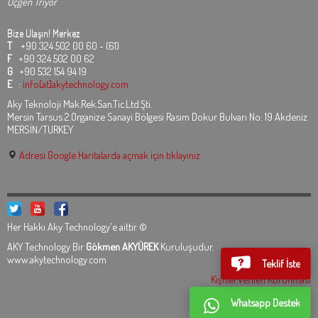
Üçgen Triyör
Bize Ulaşın!
Merkez
T
+90 324 502 00 60 - (61)
F
+90 324 502 00 62
G
+90 532 154 94 19
E
:
info[at]akytechnology.com
Aky Teknoloji Mak.Rek.San.Tic.Ltd.Şti.
Mersin Tarsus 2.Organize Sanayi Bölgesi Rasim Dokur Bulvarı No: 19 Akdeniz
MERSİN/TURKEY
Adresi Google Haritalarda açmak için tıklayınız
Her Hakkı Aky Technology'e aittir ©
AKY Technology Bir
Gökmen AKYÜREK
Kuruluşudur.
www.akytechnology.com
Teklif İste
Kişisel Verilen Korunması
Whatsapp Destek