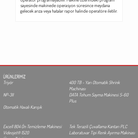
sayesinde makinede operasyon süresince meydana
gelecek arıza veya hatalar rapor halinde operatöre iletilir.
ÜRÜNLERİMİZ
Triyör
400 TB - Yarı Otomatik Shrink
Machinası
NP-3II
DATA Tohum Sayma Makinesi S-60
Plus
Otomatik Havalı Karışık
Excell 804 Ön Temizleme Makinesi
Tek Terazili Çuvallama Kantarı PLC
Videojet® 1520
Laboratuvar Tipi Renk Ayırma Makinası