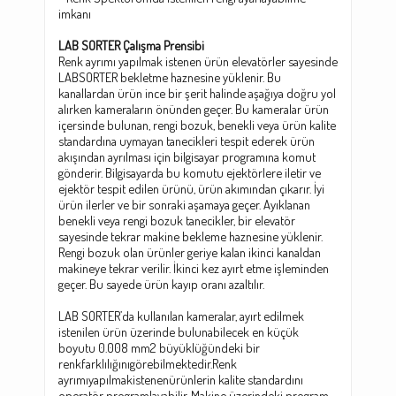
imkanı
LAB SORTER Çalışma Prensibi
Renk ayrımı yapılmak istenen ürün elevatörler sayesinde
LABSORTER bekletme haznesine yüklenir. Bu
kanallardan ürün ince bir şerit halinde aşağıya doğru yol
alırken kameraların önünden geçer. Bu kameralar ürün
içersinde bulunan, rengi bozuk, benekli veya ürün kalite
standardına uymayan tanecikleri tespit ederek ürün
akışından ayrılması için bilgisayar programına komut
gönderir. Bilgisayarda bu komutu ejektörlere iletir ve
ejektör tespit edilen ürünü, ürün akımından çıkarır. İyi
ürün ilerler ve bir sonraki aşamaya geçer. Ayıklanan
benekli veya rengi bozuk tanecikler, bir elevatör
sayesinde tekrar makine bekleme haznesine yüklenir.
Rengi bozuk olan ürünler geriye kalan ikinci kanaldan
makineye tekrar verilir. İkinci kez ayırt etme işleminden
geçer. Bu sayede ürün kayıp oranı azaltılır.
LAB SORTER’da kullanılan kameralar, ayırt edilmek
istenilen ürün üzerinde bulunabilecek en küçük
boyutu 0.008 mm2 büyüklüğündeki bir
renkfarklılığınıgörebilmektedir.Renk
ayrımıyapılmakistenenürünlerin kalite standardını
operatör programlayabilir. Makine üzerindeki program