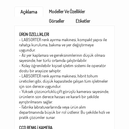
Modeller Ve Özellikler
Açıklama
Görseller
Etiketler
ÜRÜN ÖZELLİKLERİ
- LABSORTER renk ayırma makinesi, kompakt yapısı ile
rahatça kuruluma, bakıma ve yer değiştirmeye
uygundur.
- Az yer kaplaması ve gereksinimlerinin düşük olması
sayesinde, her türlü ortamda çalıştırılabilir.
- Kolay öğrenilebilir kişisel işletim sistemi ile operatör
dostu bir arayüze sahiptir.
- LABSORTER renk ayırma makinesi, hibrit tohum
üreticileri gibi, düşük kapasitede çalışan tüm işletmeler
için son derece uygundur.
- Yüksek çözünürlüklü,çift görüşlü kamerası sayesinde,
ürünlerin son derece hassas ve kararlı bir şekilde
ayrıştırılmasını sağlar.
- Fabrika labratuvarlarında veya ürün alım
departmanında büyük bir rol üstlenir. Bu şekilde hızlı ve
pratik çözümler sunar.
CCD RENKLİ KAMERA