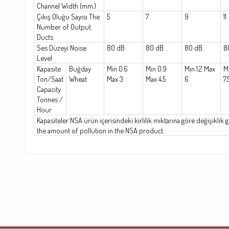
Channel Width (mm.)
Çıkış Oluğu Sayısı The
5
7
9
11
Number of Output
Ducts
Ses Düzeyi Noise
80 dB
80 dB
80 dB
8
Level
Kapasite
Buğday
Min 0.6
Min 0.9
Min 1.2 Max
Mi
Ton/Saat
Wheat
Max 3
Max 4.5
6
7.
Capacity
Tonnes /
Hour
Kapasiteler NSA ürün içerisindeki kirlilik miktarına göre değişiklik 
the amount of pollution in the NSA product.