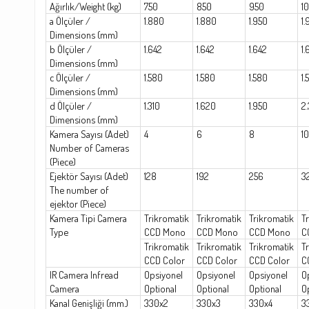
Ağırlık/Weight (kg)
750
850
950
1
a Ölçüler /
1.880
1.880
1.950
1.
Dimensions (mm)
b Ölçüler /
1.642
1.642
1.642
1.
Dimensions (mm)
c Ölçüler /
1.580
1.580
1.580
1.
Dimensions (mm)
d Ölçüler /
1.310
1.620
1.950
2.
Dimensions (mm)
Kamera Sayısı (Adet)
4
6
8
10
Number of Cameras
(Piece)
Ejektör Sayısı (Adet)
128
192
256
3
The number of
ejektor (Piece)
Kamera Tipi Camera
Trikromatik
Trikromatik
Trikromatik
T
Type
CCD Mono
CCD Mono
CCD Mono
C
Trikromatik
Trikromatik
Trikromatik
T
CCD Color
CCD Color
CCD Color
C
IR Camera Infread
Opsiyonel
Opsiyonel
Opsiyonel
O
Camera
Optional
Optional
Optional
O
Kanal Genişliği (mm.)
330x2
330x3
330x4
3