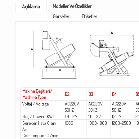
Modeller Ve Özellikler
Açıklama
Görseller
Etiketler
Makine Çeşitleri/
B2
B3
B4
B
Machine Type
Voltaj / Voltage
AC220V
AC220V
AC220V
A
50HZ
50HZ
50HZ
5
Güç / Power (KW)
1,0 - 2,7
1,0 - 2,7
1,2 - 7
2-
Gereken Hava Oranı
1000
1000-1800
1200-2500
1
Air
Consumption(L/min)