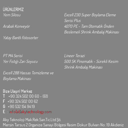
ÜRÜNLERİMİZ
Yem Silosu
Excell 230 Super Boylama Eleme
Serisi Plus
Arabalı Konveyör
4070 PE - Tam Otomatik Önden
Beslemeli Shrink Ambalaj Makinası
Yatay Bantlı Fotosorter
PT M4 Serisi
Lineer Terazi
Yer Fıstığı Zarı Soyucu
500 SK Pinomatik - Sürekli Kesim
Shrink Ambalaj Makinası
Excell 288 Hassas Temizleme ve
Boylama Makinası
Bize Ulaşın!
Merkez
T
+90 324 502 00 60 - (61)
F
+90 324 502 00 62
G
+90 532 154 94 19
E
:
info[at]akytechnology.com
Aky Teknoloji Mak.Rek.San.Tic.Ltd.Şti.
Mersin Tarsus 2.Organize Sanayi Bölgesi Rasim Dokur Bulvarı No: 19 Akdeniz