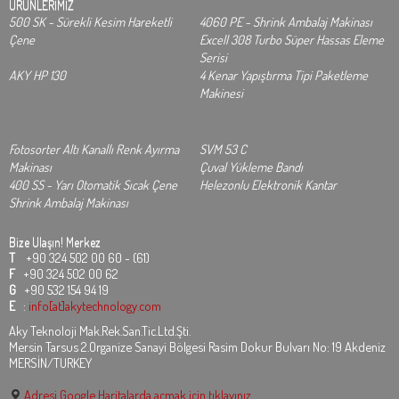
ÜRÜNLERİMİZ
500 SK - Sürekli Kesim Hareketli
4060 PE - Shrink Ambalaj Makinası
Çene
Excell 308 Turbo Süper Hassas Eleme
Serisi
AKY HP 130
4 Kenar Yapıştırma Tipi Paketleme
Makinesi
Fotosorter Altı Kanallı Renk Ayırma
SVM 53 C
Makinası
Çuval Yükleme Bandı
400 SS - Yarı Otomatik Sıcak Çene
Helezonlu Elektronik Kantar
Shrink Ambalaj Makinası
Bize Ulaşın!
Merkez
T
+90 324 502 00 60 - (61)
F
+90 324 502 00 62
G
+90 532 154 94 19
E
:
info[at]akytechnology.com
Aky Teknoloji Mak.Rek.San.Tic.Ltd.Şti.
Mersin Tarsus 2.Organize Sanayi Bölgesi Rasim Dokur Bulvarı No: 19 Akdeniz
MERSİN/TURKEY
Adresi Google Haritalarda açmak için tıklayınız