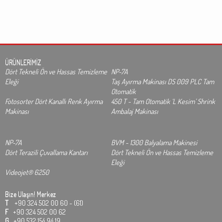
ÜRÜNLERİMİZ
Dört Tekneli Ön ve Hassas Temizleme
NP-7A
Eleği
Taş Ayırma Makinası DS 009 PLC Tam
Otomatik
Fotosorter Dört Kanallı Renk Ayırma
450 T - Tam Otomatik ‘L Kesim’ Shrink
Makinası
Ambalaj Makinası
NP-7A
BVM - 1300 Balyalama Makinesi
Dört Terazili Çuvallama Kantarı
Dört Tekneli Ön ve Hassas Temizleme
Eleği
Videojet® 6250
Bize Ulaşın!
Merkez
T
+90 324 502 00 60 - (61)
F
+90 324 502 00 62
G
+90 532 154 94 19