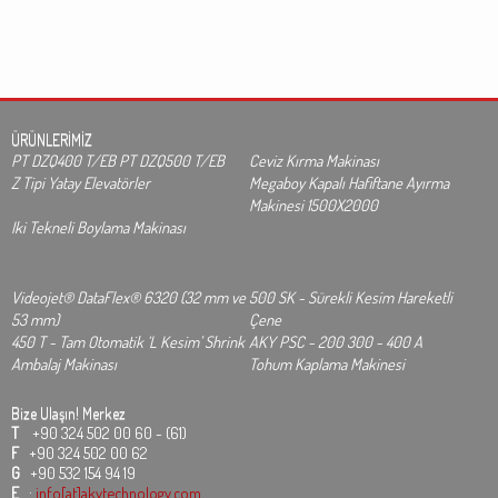
ÜRÜNLERİMİZ
PT DZQ400 T/EB PT DZQ500 T/EB
Ceviz Kırma Makinası
Z Tipi Yatay Elevatörler
Megaboy Kapalı Hafiftane Ayırma
Makinesi 1500X2000
Iki Tekneli Boylama Makinası
Videojet® DataFlex® 6320 (32 mm ve
500 SK - Sürekli Kesim Hareketli
53 mm)
Çene
450 T - Tam Otomatik ‘L Kesim’ Shrink
AKY PSC - 200 300 - 400 A
Ambalaj Makinası
Tohum Kaplama Makinesi
Bize Ulaşın!
Merkez
T
+90 324 502 00 60 - (61)
F
+90 324 502 00 62
G
+90 532 154 94 19
E
:
info[at]akytechnology.com