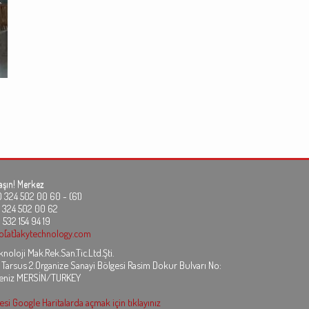
aşın!
Merkez
24 502 00 60 - (61)
324 502 00 62
 532 154 94 19
fo[at]akytechnology.com
noloji Mak.Rek.San.Tic.Ltd.Şti.
 Tarsus 2.Organize Sanayi Bölgesi Rasim Dokur Bulvarı No:
eniz MERSİN/TURKEY
si Google Haritalarda açmak için tıklayınız