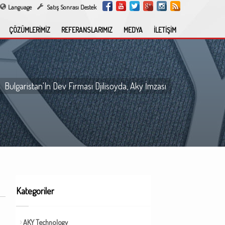
Language
Satış Sonrası Destek
ÇÖZÜMLERİMİZ
REFERANSLARIMIZ
MEDYA
İLETİŞİM
Bulgaristan'In Dev Firması Djilisoyda, Aky İmzası
Kategoriler
AKY Technology