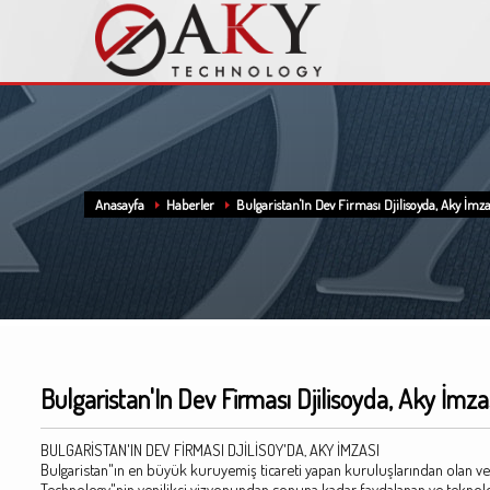
Anasayfa
Haberler
Bulgaristan'In Dev Firması Djilisoyda, Aky İmza
Bulgaristan'In Dev Firması Djilisoyda, Aky İmza
BULGARİSTAN'IN DEV FİRMASI DJİLİSOY'DA, AKY İMZASI
Bulgaristan"ın en büyük kuruyemiş ticareti yapan kuruluşlarından olan ve A
Technology"nin yenilikçi vizyonundan sonuna kadar faydalanan ve teknoloj