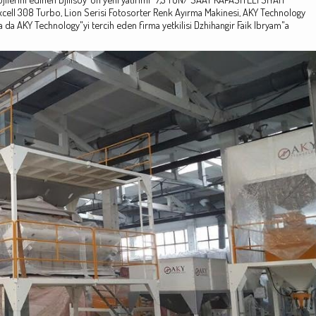
cell 308 Turbo, Lion Serisi Fotosorter Renk Ayırma Makinesi, AKY Technology
 da AKY Technology"yi tercih eden firma yetkilisi Dzhihangir Faik Ibryam"a