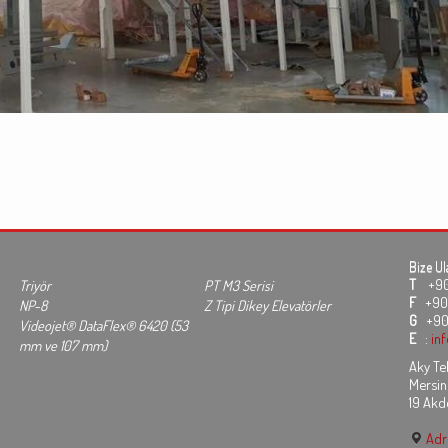
Bize Ul
T
+90 3
Triyör
PT M3 Serisi
F
+90 
NP-8
Z Tipi Dikey Elevatörler
G
+90
Videojet® DataFlex® 6420 (53
E
:
in
mm ve 107 mm)
Aky Tek
Mersin
19 Akd
Adre