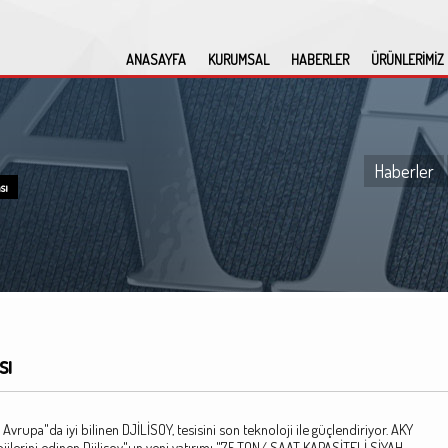
ANASAYFA
KURUMSAL
HABERLER
ÜRÜNLERİMİZ
Haberler
sı
sı
vrupa"da iyi bilinen DJİLİSOY, tesisini son teknoloji ile güçlendiriyor. AKY
ilerini edinen Djilisoy"un yeni yatırımı "7,5 TON/ SAAT KAPASİTELİ SİYAH