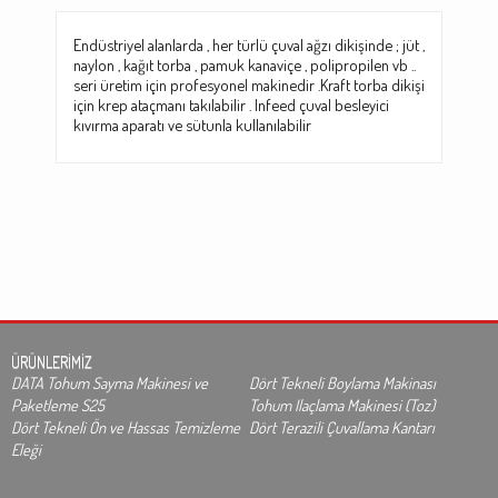
Endüstriyel alanlarda , her türlü çuval ağzı dikişinde ; jüt ,
naylon , kağıt torba , pamuk kanaviçe , polipropilen vb ..
seri üretim için profesyonel makinedir .Kraft torba dikişi
için krep ataçmanı takılabilir . Infeed çuval besleyici
kıvırma aparatı ve sütunla kullanılabilir
ÜRÜNLERİMİZ
DATA Tohum Sayma Makinesi ve
Dört Tekneli Boylama Makinası
Paketleme S25
Tohum Ilaçlama Makinesi (Toz)
Dört Tekneli Ön ve Hassas Temizleme
Dört Terazili Çuvallama Kantarı
Eleği