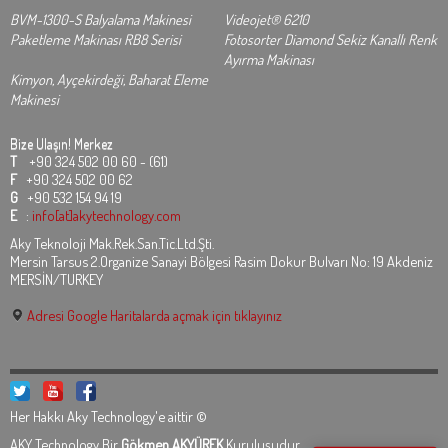
BVM-1300-S Balyalama Makinesi
Videojet® 6210
Paketleme Makinası RB8 Serisi
Fotosorter Diamond Sekiz Kanallı Renk
Ayırma Makinası
Kimyon, Ayçekirdeği, Baharat Eleme
Makinesi
Bize Ulaşın!
Merkez
T
+90 324 502 00 60 - (61)
F
+90 324 502 00 62
G
+90 532 154 94 19
E
:
info[at]akytechnology.com
Aky Teknoloji Mak.Rek.San.Tic.Ltd.Şti.
Mersin Tarsus 2.Organize Sanayi Bölgesi Rasim Dokur Bulvarı No: 19 Akdeniz
MERSİN/TURKEY
Adresi Google Haritalarda açmak için tıklayınız
Her Hakkı Aky Technology'e aittir ©
AKY Technology Bir
Gökmen AKYÜREK
Kuruluşudur.