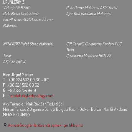
ÜRÜNLERİMİZ
Videojet® 6250
Paketleme Makinesi AKY Serisi
Gıda Metal Dedektörü
Ağır Koli Bantlama Makinesi
Excell Truva 408 Hassas Eleme
Makinası
NXNFRB12 Palet Streç Makinası
Çift Terazili Çuvallama Kantarı PLC
Twin
Tarar
Çuvallama Makinası BGM 25
AKY SF 150 W
Bize Ulaşın!
Merkez
T
+90 324 502 00 60 - (61)
F
+90 324 502 00 62
G
+90 532 154 94 19
E
:
info[at]akytechnology.com
Aky Teknoloji Mak.Rek.San.Tic.Ltd.Şti.
Mersin Tarsus 2.Organize Sanayi Bölgesi Rasim Dokur Bulvarı No: 19 Akdeniz
MERSİN/TURKEY
Adresi Google Haritalarda açmak için tıklayınız