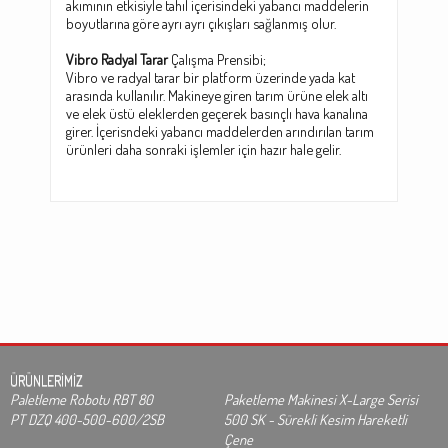
akımının etkisiyle tahıl içerisindeki yabancı maddelerin
boyutlarına göre ayrı ayrı çıkışları sağlanmış olur.
Vibro Radyal Tarar
Çalışma Prensibi;
Vibro ve radyal tarar bir platform üzerinde yada kat
arasında kullanılır. Makineye giren tarım ürüne elek altı
ve elek üstü eleklerden geçerek basınçlı hava kanalına
girer. İçerisndeki yabancı maddelerden arındırılan tarım
ürünleri daha sonraki işlemler için hazır hale gelir.
ÜRÜNLERİMİZ
Paletleme Robotu RBT 80
Paketleme Makinesi X-Large Serisi
PT DZQ 400-500-600/2SB
500 SK - Sürekli Kesim Hareketli
Çene