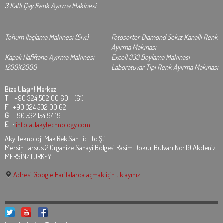
3 Katlı Çay Renk Ayırma Makinesi
Tohum Ilaçlama Makinesi (Sıvı)
Fotosorter Diamond Sekiz Kanallı Renk
Ayırma Makinası
Kapalı Hafiftane Ayırma Makinesi
Excell 333 Boylama Makinası
1200X2000
Laboratuvar Tipi Renk Ayırma Makinası
Bize Ulaşın!
Merkez
T
+90 324 502 00 60 - (61)
F
+90 324 502 00 62
G
+90 532 154 94 19
E
:
info[at]akytechnology.com
Aky Teknoloji Mak.Rek.San.Tic.Ltd.Şti.
Mersin Tarsus 2.Organize Sanayi Bölgesi Rasim Dokur Bulvarı No: 19 Akdeniz
MERSİN/TURKEY
Adresi Google Haritalarda açmak için tıklayınız