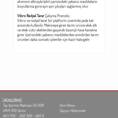
akımının etkisiyle tahıl içerisindeki yabancı maddelerin
boyutlarına göre ayrı ayrı çıkışları sağlanmış olur.
Vibro Radyal Tarar
Çalışma Prensibi;
Vibro ve radyal tarar bir platform üzerinde yada kat
arasında kullanılır. Makineye giren tarım ürüne elek altı
ve elek üstü eleklerden geçerek basınçlı hava kanalına
girer. İçerisndeki yabancı maddelerden arındırılan tarım
ürünleri daha sonraki işlemler için hazır hale gelir.
ÜRÜNLERİMİZ
Taş Ayırma Makinası DS 009
Yem Silosu
VKM 700 Serisi
Taşıyıcı Helezonlar
AKY PSC - 200 300 - 400 A