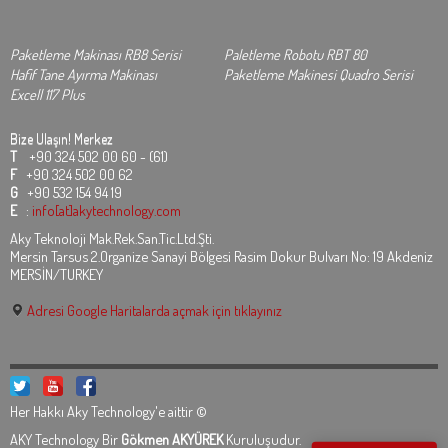
Paketleme Makinası RB8 Serisi
Paletleme Robotu RBT 80
Hafif Tane Ayırma Makinası
Paketleme Makinesi Quadro Serisi
Excell 117 Plus
Bize Ulaşın!
Merkez
T
+90 324 502 00 60 - (61)
F
+90 324 502 00 62
G
+90 532 154 94 19
E
:
info[at]akytechnology.com
Aky Teknoloji Mak.Rek.San.Tic.Ltd.Şti.
Mersin Tarsus 2.Organize Sanayi Bölgesi Rasim Dokur Bulvarı No: 19 Akdeniz
MERSİN/TURKEY
Adresi Google Haritalarda açmak için tıklayınız
Her Hakkı Aky Technology'e aittir ©
AKY Technology Bir
Gökmen AKYÜREK
Kuruluşudur.