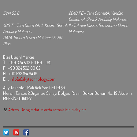
SVM 53 C
2040 PE - Tam Otomatik Yandan
Beslemeli Shrink Ambalaj Makinası
400 T - Tam Otomatik ‘L Kesim’ Shrink
Iki Tekneli HassasTemizleme Eleme
Ambalaj Makinası
Makinesi
DATA Tohum Sayma Makinesi S-60
Plus
Bize Ulaşın!
Merkez
T
+90 324 502 00 60 - (61)
F
+90 324 502 00 62
G
+90 532 154 94 19
E
:
info[at]akytechnology.com
Aky Teknoloji Mak.Rek.San.Tic.Ltd.Şti.
Mersin Tarsus 2.Organize Sanayi Bölgesi Rasim Dokur Bulvarı No: 19 Akdeniz
MERSİN/TURKEY
Adresi Google Haritalarda açmak için tıklayınız