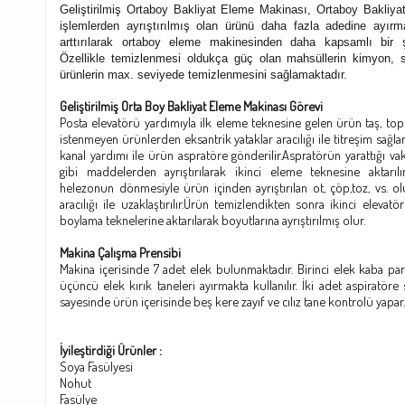
Geliştirilmiş Ortaboy Bakliyat Eleme Makinası, Ortaboy Bakliy
işlemlerden ayrıştırılmış olan ürünü daha fazla adedine ayırma
arttırılarak ortaboy eleme makinesinden daha kapsamlı bir şe
Özellikle temizlenmesi oldukça güç olan mahsüllerin kimyon, s
ürünlerin max. seviyede temizlenmesini sağlamaktadır.
Geliştirilmiş Orta Boy Bakliyat Eleme Makinası Görevi
Posta elevatörü yardımıyla ilk eleme teknesine gelen ürün taş, to
istenmeyen ürünlerden eksantrik yataklar aracılığı ile titreşim sağlanar
kanal yardımı ile ürün aspratöre gönderilir.Aspratörün yarattığı vak
gibi maddelerden ayrıştırılarak ikinci eleme teknesine aktarıl
helezonun dönmesiyle ürün içinden ayrıştırılan ot, çöp,toz, vs. 
aracılığı ile uzaklaştırılır.Ürün temizlendikten sonra ikinci elevatör
boylama teknelerine aktarılarak boyutlarına ayrıştırılmış olur.
Makina Çalışma Prensibi
Makina içerisinde 7 adet elek bulunmaktadır. Birinci elek kaba parti
üçüncü elek kırık taneleri ayırmakta kullanılır. İki adet aspiratöre
sayesinde ürün içerisinde beş kere zayıf ve cılız tane kontrolü yapar.
İyileştirdiği Ürünler :
Soya Fasülyesi
Nohut
Fasülye