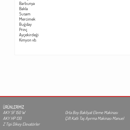
Barbunya
Bakl
a
Susam
Mercimek
Buğday
Prinç
Ayçekirdeği
Kimyon vb
.
ÜRÜNLERİMİZ
AKY SF 150 W
Orta Boy Bakliyat Eleme Makinası
AKY HP 130
Çift Katlı Taş Ayırma Makinası Manuel
Z Tipi Dikey Elevatörler