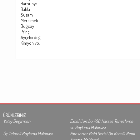
Barbunya
Bakl
a
Susam
Mercimek
Buğday
Prinç
Ayçekirdeği
Kimyon vb
.
ÜRÜNLERİMİZ
Yatay Değirmen
Excel Combo 406 Hassas Temizleme
ve Boylama Makinası
Üç Tekneli Boylama Makinası
Fotosorter Gold Serisi On Kanallı Renk
Ayırma Makinesi