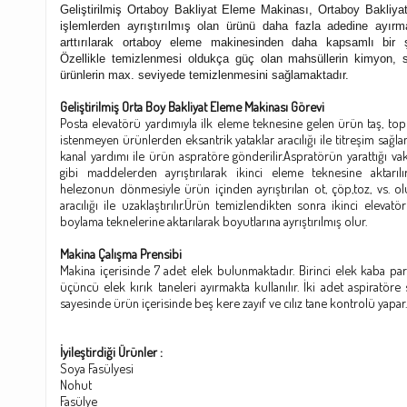
Geliştirilmiş Ortaboy Bakliyat Eleme Makinası, Ortaboy Bakliy
işlemlerden ayrıştırılmış olan ürünü daha fazla adedine ayırma
arttırılarak ortaboy eleme makinesinden daha kapsamlı bir şe
Özellikle temizlenmesi oldukça güç olan mahsüllerin kimyon, s
ürünlerin max. seviyede temizlenmesini sağlamaktadır.
Geliştirilmiş Orta Boy Bakliyat Eleme Makinası Görevi
Posta elevatörü yardımıyla ilk eleme teknesine gelen ürün taş, to
istenmeyen ürünlerden eksantrik yataklar aracılığı ile titreşim sağlanar
kanal yardımı ile ürün aspratöre gönderilir.Aspratörün yarattığı vak
gibi maddelerden ayrıştırılarak ikinci eleme teknesine aktarıl
helezonun dönmesiyle ürün içinden ayrıştırılan ot, çöp,toz, vs. 
aracılığı ile uzaklaştırılır.Ürün temizlendikten sonra ikinci elevatör
boylama teknelerine aktarılarak boyutlarına ayrıştırılmış olur.
Makina Çalışma Prensibi
Makina içerisinde 7 adet elek bulunmaktadır. Birinci elek kaba parti
üçüncü elek kırık taneleri ayırmakta kullanılır. İki adet aspiratöre
sayesinde ürün içerisinde beş kere zayıf ve cılız tane kontrolü yapar.
İyileştirdiği Ürünler :
Soya Fasülyesi
Nohut
Fasülye