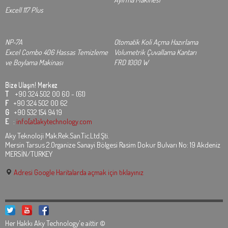
Excell 117 Plus
NP-7A
Otomatik Koli Açma Hazırlama
Excel Combo 406 Hassas Temizleme
Volumetrik Çuvallama Kantarı
ve Boylama Makinası
FRD 1000 W
Bize Ulaşın!
Merkez
T
+90 324 502 00 60 - (61)
F
+90 324 502 00 62
G
+90 532 154 94 19
E
:
info[at]akytechnology.com
Aky Teknoloji Mak.Rek.San.Tic.Ltd.Şti.
Mersin Tarsus 2.Organize Sanayi Bölgesi Rasim Dokur Bulvarı No: 19 Akdeniz
MERSİN/TURKEY
Adresi Google Haritalarda açmak için tıklayınız
Her Hakkı Aky Technology'e aittir ©