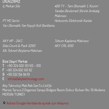
ÜRÜNLERİMİZ
Iç Mekan Silo
400 TY - Tam Otomatik ‘L Kesim’
Yandan Beslemeli Shrink Ambalaj
Makinası
PT M2 Serisi
Helezonlu Elektronik Kantar
Yarı Otomatik Yan Kayışlı Koli Bantlama
AKY HP - 241 C
Tohum Kaplama Makinesi
Data Count & Pack S260
AKY CRL 600
Altı Tekneli Boylama Makinası
Bize Ulaşın!
Merkez
T
+90 324 502 00 60 - (61)
F
+90 324 502 00 62
G
+90 532 154 94 19
E
:
info[at]akytechnology.com
Aky Teknoloji Mak.Rek.San.Tic.Ltd.Şti.
Mersin Tarsus 2.Organize Sanayi Bölgesi Rasim Dokur Bulvarı No: 19 Akdeniz
MERSİN/TURKEY
Adresi Google Haritalarda açmak için tıklayınız