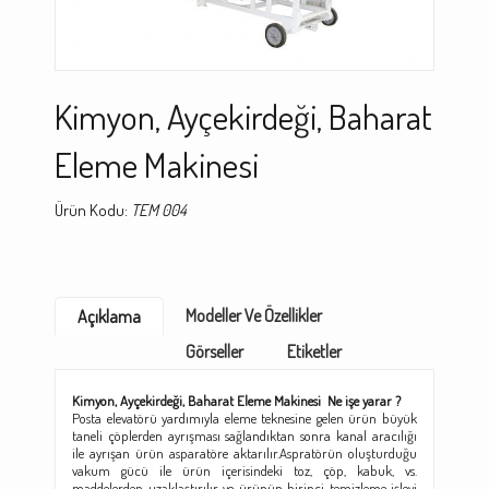
Kimyon, Ayçekirdeği, Baharat
Eleme Makinesi
Ürün Kodu:
TEM 004
Modeller Ve Özellikler
Açıklama
Görseller
Etiketler
Kimyon, Ayçekirdeği, Baharat Eleme Makinesi
Ne işe yarar ?
Posta elevatörü yardımıyla eleme teknesine gelen ürün büyük
taneli çöplerden ayrışması sağlandıktan sonra kanal aracılığı
ile ayrışan ürün asparatöre aktarılır.Aspratörün oluşturduğu
vakum gücü ile ürün içerisindeki toz, çöp, kabuk, vs.
maddelerden uzaklaştırılır ve ürünün birinci temizleme işlevi