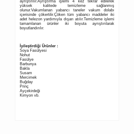
ayrıştırılır.Ayrıştırma işlemi 4 kez tekrar edilerek
yüksek kalitede temizleme sağlanmış
olunur.Vakumlanan yabancı taneler vakum dolabı
içerisinde çökertilir.Çöken tüm yabancı maddeler iki
adet helezon yardımıyla dışarı atılır.Temizleme işlemi
tamamlanan ürünler iki boyuta ayrıştırılarak
boyutlandırılır.
İyileştirdiği Ürünler :
Soya Fasülyesi
Nohut
Fasülye
Barbunya
Bakl
a
Susam
Mercimek
Buğday
Prinç
Ayçekirdeği
Kimyon vb.