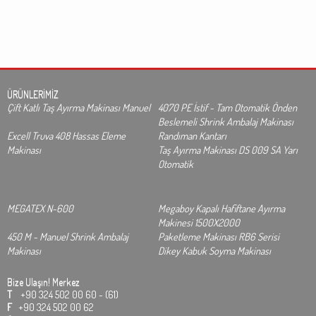
ÜRÜNLERİMİZ
Çift Katlı Taş Ayırma Makinası Manuel
4070 PE İstif - Tam Otomatik Önden
Beslemeli Shrink Ambalaj Makinası
Excell Truva 408 Hassas Eleme
Randıman Kantarı
Makinası
Taş Ayırma Makinası DS 009 SA Yarı
Otomatik
MEGATEX N-600
Megaboy Kapalı Hafiftane Ayırma
Makinesi 1500X2000
450 M - Manuel Shrink Ambalaj
Paketleme Makinası RB6 Serisi
Makinası
Dikey Kabuk Soyma Makinası
Bize Ulaşın!
Merkez
T
+90 324 502 00 60 - (61)
F
+90 324 502 00 62