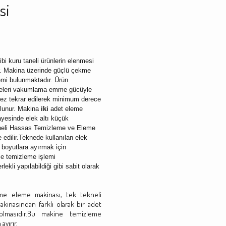
si
bi kuru taneli ürünlerin elenmesi
r. Makina üzerinde güçlü çekme
mi bulunmaktadır. Ürün
taneleri vakumlama emme gücüyle
kez tekrar edilerek minimum derece
olunur. Makina
iki
adet eleme
ayesinde elek altı küçük
ekneli Hassas Temizleme ve Eleme
 edilir.Teknede kullanılan elek
oyutlara ayırmak için
ce temizleme işlemi
lekli yapılabildiği gibi sabit olarak
eme eleme makinası, tek tekneli
inasından farklı olarak bir adet
olmasıdır.Bu makine temizleme
ayırır.