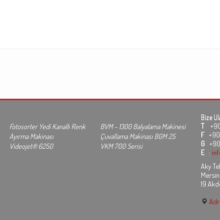
Bize Ul
T
+90 3
Fotosorter Yedi Kanallı Renk
BVM - 1300 Balyalama Makinesi
F
+90 
Ayırma Makinası
Çuvallama Makinası BGM 25
G
+90
Videojet® 6250
VKM 700 Serisi
E
:
in
Aky Tek
Mersin
19 Akd
Adre