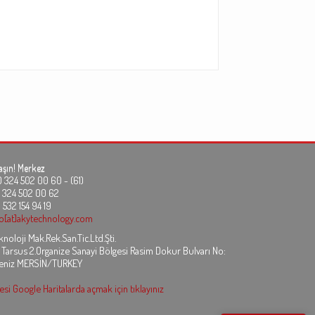
aşın!
Merkez
24 502 00 60 - (61)
324 502 00 62
 532 154 94 19
fo[at]akytechnology.com
noloji Mak.Rek.San.Tic.Ltd.Şti.
 Tarsus 2.Organize Sanayi Bölgesi Rasim Dokur Bulvarı No:
eniz MERSİN/TURKEY
si Google Haritalarda açmak için tıklayınız