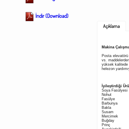
İndir (Download)
Açıklama
Makina Çalışma
Posta elevatörü 
vs. maddelerden 
yüksek kalitede
helezon yardımıy
İyileştirdiği Ür
Soya Fasülyesi
Nohut
Fasülye
Barbunya
Bakl
a
Susam
Mercimek
Buğday
Prinç