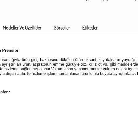
Modeller Ve Özellikler
Görseller
Etiketler
 Prensibi
aracılığıyla ürün giriş haznesine dökülen ürün eksantrik yatakların yaydığı 
ayrıştırılan ürün, aspratörün emme gücüyle toz, cılız ot vs. gibi maddelerden 
 temizleme sağlanmış olunur.Vakumlanan yabancı taneler vakum dolabı içerisi
la dışarı atılır.Temizleme işlemi tamamlanan ürünler iki boyuta ayrıştırılarak b
ünler :