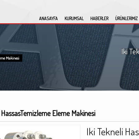
ANASAYFA
KURUMSAL
HABERLER
ÜRÜNLERİMİZ
Iki Te
eme Makinesi
li HassasTemizleme Eleme Makinesi
Iki Tekneli H