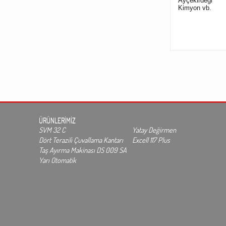
Ayçekirdeği
Kimyon vb.
ÜRÜNLERİMİZ
SVM 32 C
Yatay Değirmen
Dört Terazili Çuvallama Kantarı
Excell 117 Plus
Taş Ayırma Makinası DS 009 SA
Yarı Otomatik