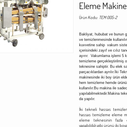
Eleme Makine
Ürün Kodu:
TEM 005-2
Bakliyat, hububat ve bunun gi
ve temizlenmesinde kullanılı
kuvvetine sahip vakum siste
içerisindeki zayıf ve cılız 
ayırır. Vakumlama işlemi 5 
temizleme gerçekleştirilmiş 
teknesine sahiptir. Bu elek s
parçacıklardan ayrılır.İki T
makinesinde iki boy ürün elde
hem temizleme hemde ürünü b
kullanılır.Bu makina ile sade
yapılabilmektedir.Makina teker
da yapılır.
İki tekneli hassas temizl
hassas temizleme eleme mak
eleme teknesinin fazla 
yapabildiği gibi ürünü iki boya 