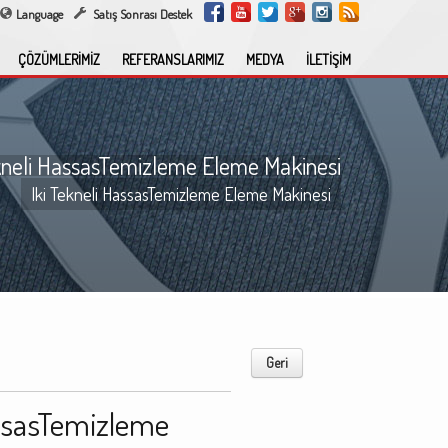
Language
Satış Sonrası Destek
ÇÖZÜMLERİMİZ
REFERANSLARIMIZ
MEDYA
İLETİŞİM
kneli HassasTemizleme Eleme Makinesi
Iki Tekneli HassasTemizleme Eleme Makinesi
Geri
assasTemizleme