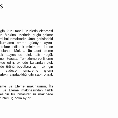
si
ibi kuru taneli ürünlerin elenmesi
lır. Makina üzerinde güçlü çekme
i bulunmaktadır. Ürün içerisindeki
vakumlama emme gücüyle ayırır.
ekrar edilerek minimum derece
iş olunur. Makina
üç
adet eleme
lek sayesinde elek altı küçük
Tekneli Hassas Temizleme ve Eleme
de edilir.Teknede kullanılan elek
 ürünü boyutlara ayırmak için
ile sadece temizleme işlemi
lekli yapılabildiği gibi sabit olarak
eme ve Eleme makinasının, İki
 ve Eleme makinasından farklı
esinin bulunmasıdır.Bu makinede
rünleri üç boya ayırır.