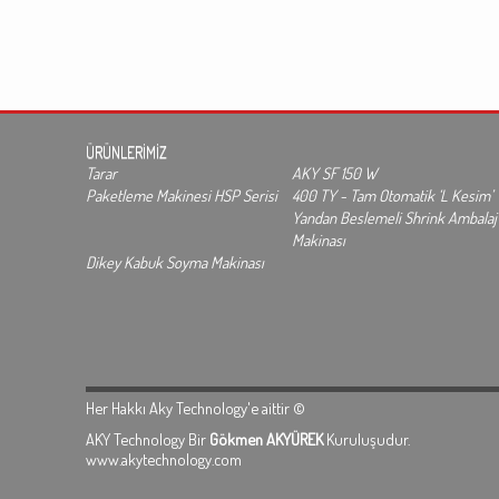
ÜRÜNLERİMİZ
Tarar
AKY SF 150 W
Paketleme Makinesi HSP Serisi
400 TY - Tam Otomatik ‘L Kesim’
Yandan Beslemeli Shrink Ambalaj
Makinası
Dikey Kabuk Soyma Makinası
Her Hakkı Aky Technology'e aittir ©
AKY Technology Bir
Gökmen AKYÜREK
Kuruluşudur.
www.akytechnology.com