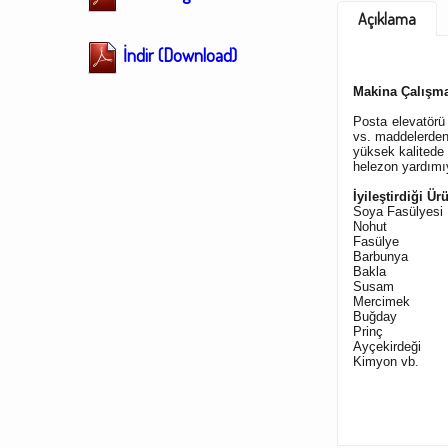
Açıklama
İndir (Download)
Makina Çalışma
Posta elevatörü 
vs. maddelerden 
yüksek kalitede
helezon yardımıy
İyileştirdiği Ür
Soya Fasülyesi
Nohut
Fasülye
Barbunya
Bakl
a
Susam
Mercimek
Buğday
Prinç
Ayçekirdeği
Kimyon vb.