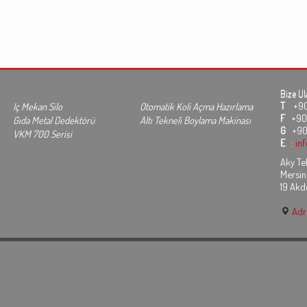
Bize Ul
T
+90 3
Iç Mekan Silo
Otomatik Koli Açma Hazırlama
F
+90 
Gıda Metal Dedektörü
Altı Tekneli Boylama Makinası
G
+90
VKM 700 Serisi
E
:
in
Aky Tek
Mersin
19 Akd
Adre