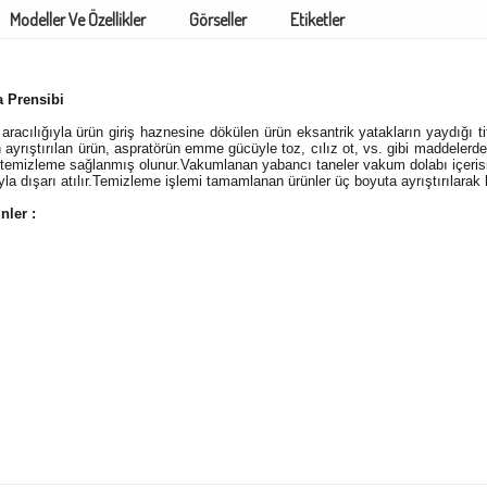
Modeller Ve Özellikler
Görseller
Etiketler
 Prensibi
aracılığıyla ürün giriş haznesine dökülen ürün eksantrik yatakların yaydığı t
ayrıştırılan ürün, aspratörün emme gücüyle toz, cılız ot, vs. gibi maddelerden 
 temizleme sağlanmış olunur.Vakumlanan yabancı taneler vakum dolabı içerisi
la dışarı atılır.Temizleme işlemi tamamlanan ürünler üç boyuta ayrıştırılarak b
ünler :