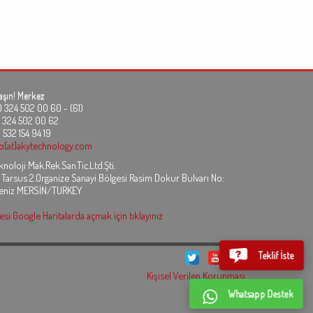
aşın!
Merkez
24 502 00 60 - (61)
324 502 00 62
 532 154 94 19
fo[at]akytechnology.com
noloji Mak.Rek.San.Tic.Ltd.Şti.
 Tarsus 2.Organize Sanayi Bölgesi Rasim Dokur Bulvarı No:
eniz MERSİN/TURKEY
si Google Haritalarda açmak için tıklayınız
Teklif İste
Kişisel Verilen Korunması
Whatsapp Destek