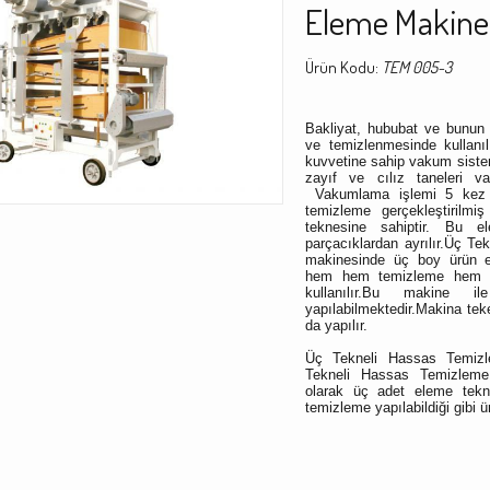
Eleme Makine
Ürün Kodu:
TEM 005-3
Bakliyat, hububat ve bunun g
ve temizlenmesinde kullanı
kuvvetine sahip vakum sistem
zayıf ve cılız taneleri 
Vakumlama işlemi 5 kez t
temizleme gerçekleştirilm
teknesine sahiptir. Bu e
parçacıklardan ayrılır.Üç 
makinesinde üç boy ürün el
hem hem temizleme hem de
kullanılır.Bu makine 
yapılabilmektedir.Makina teker
da yapılır.
Üç Tekneli Hassas Temizl
Tekneli Hassas Temizleme
olarak üç adet eleme tekn
temizleme yapılabildiği gibi ü