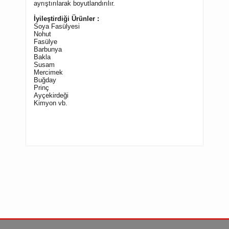
ayrıştırılarak boyutlandırılır.
İyileştirdiği Ürünler :
Soya Fasülyesi
Nohut
Fasülye
Barbunya
Bakl
a
Susam
Mercimek
Buğday
Prinç
Ayçekirdeği
Kimyon vb.