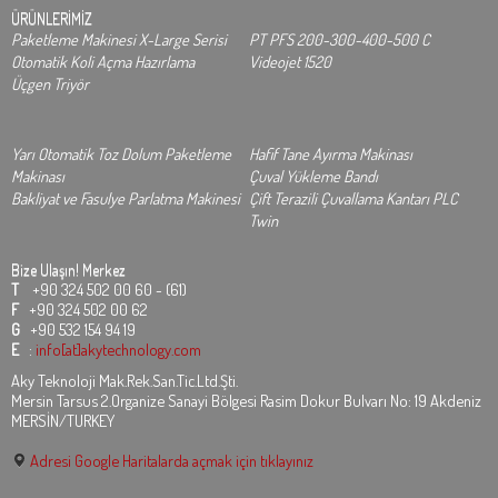
ÜRÜNLERİMİZ
Paketleme Makinesi X-Large Serisi
PT PFS 200-300-400-500 C
Otomatik Koli Açma Hazırlama
Videojet 1520
Üçgen Triyör
Yarı Otomatik Toz Dolum Paketleme
Hafif Tane Ayırma Makinası
Makinası
Çuval Yükleme Bandı
Bakliyat ve Fasulye Parlatma Makinesi
Çift Terazili Çuvallama Kantarı PLC
Twin
Bize Ulaşın!
Merkez
T
+90 324 502 00 60 - (61)
F
+90 324 502 00 62
G
+90 532 154 94 19
E
:
info[at]akytechnology.com
Aky Teknoloji Mak.Rek.San.Tic.Ltd.Şti.
Mersin Tarsus 2.Organize Sanayi Bölgesi Rasim Dokur Bulvarı No: 19 Akdeniz
MERSİN/TURKEY
Adresi Google Haritalarda açmak için tıklayınız