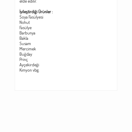
elde edilir.
İyileştirdiği Ürünler :
Soya Fasülyesi
Nohut
Fasülye
Barbunya
Bakl
a
Susam
Mercimek
Buğday
Prinç
Ayçekirdeği
Kimyon vbg.