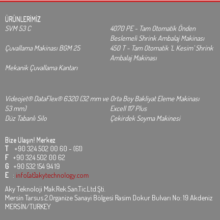
ÜRÜNLERİMİZ
SVM 53 C
4070 PE - Tam Otomatik Önden
Beslemeli Shrink Ambalaj Makinası
Çuvallama Makinası BGM 25
450 T - Tam Otomatik ‘L Kesim’ Shrink
Ambalaj Makinası
Mekanik Çuvallama Kantarı
Videojet® DataFlex® 6320 (32 mm ve
Orta Boy Bakliyat Eleme Makinası
53 mm)
Excell 117 Plus
Düz Tabanlı Silo
Çekirdek Soyma Makinesi
Bize Ulaşın!
Merkez
T
+90 324 502 00 60 - (61)
F
+90 324 502 00 62
G
+90 532 154 94 19
E
:
info[at]akytechnology.com
Aky Teknoloji Mak.Rek.San.Tic.Ltd.Şti.
Mersin Tarsus 2.Organize Sanayi Bölgesi Rasim Dokur Bulvarı No: 19 Akdeniz
MERSİN/TURKEY