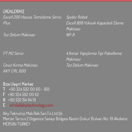
ÜRÜNLERİMİZ
Excell 200 Hassas Temizleme Serisi
Spıder Robot
Plus
Excell 808 Yüksek Kapasiteli Eleme
Makinası
Toz Dolum Makinası
NP-8
PT M2 Serisi
4 Kenar Yapıştırma Tipi Paketleme
Makinesi
Ceviz Kırma Makinası
Toz Dolum Makinası
AKY CRL 600
Bize Ulaşın!
Merkez
T
+90 324 502 00 60 - (61)
F
+90 324 502 00 62
G
+90 532 154 94 19
E
:
info[at]akytechnology.com
Aky Teknoloji Mak.Rek.San.Tic.Ltd.Şti.
Mersin Tarsus 2.Organize Sanayi Bölgesi Rasim Dokur Bulvarı No: 19 Akdeniz
MERSİN/TURKEY