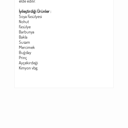
elde edilir.
İyileştirdiği Ürünler :
Soya Fasülyesi
Nohut
Fasülye
Barbunya
Bakl
a
Susam
Mercimek
Buğday
Prinç
Ayçekirdeği
Kimyon vbg.