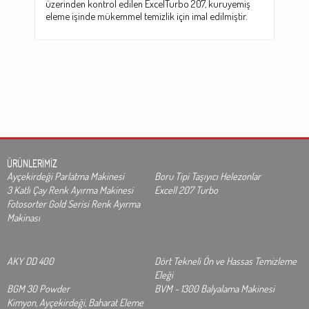
üzerinden kontrol edilen ExcelTurbo 207, kuruyemiş
eleme işinde mükemmel temizlik için imal edilmiştir.
ÜRÜNLERİMİZ
Ayçekirdeği Parlatma Makinesi
Boru Tipi Taşıyıcı Helezonlar
3 Katlı Çay Renk Ayırma Makinesi
Excell 207 Turbo
Fotosorter Gold Serisi Renk Ayırma
Makinası
AKY DD 400
Dört Tekneli Ön ve Hassas Temizleme
Eleği
BGM 30 Powder
BVM - 1300 Balyalama Makinesi
Kimyon, Ayçekirdeği, Baharat Eleme