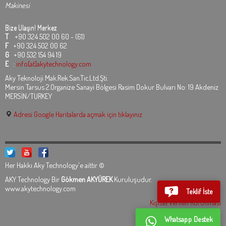
Makinesi
Bize Ulaşın!
Merkez
T
+90 324 502 00 60 - (61)
F
+90 324 502 00 62
G
+90 532 154 94 19
E
:
info[at]akytechnology.com
Aky Teknoloji Mak.Rek.San.Tic.Ltd.Şti.
Mersin Tarsus 2.Organize Sanayi Bölgesi Rasim Dokur Bulvarı No: 19 Akdeniz
MERSİN/TURKEY
Adresi Google Haritalarda açmak için tıklayınız
Her Hakkı Aky Technology'e aittir ©
AKY Technology Bir
Gökmen AKYÜREK
Kuruluşudur.
www.akytechnology.com
Teklif İste
Kişisel Verilen Korunması
Whatsapp Destek