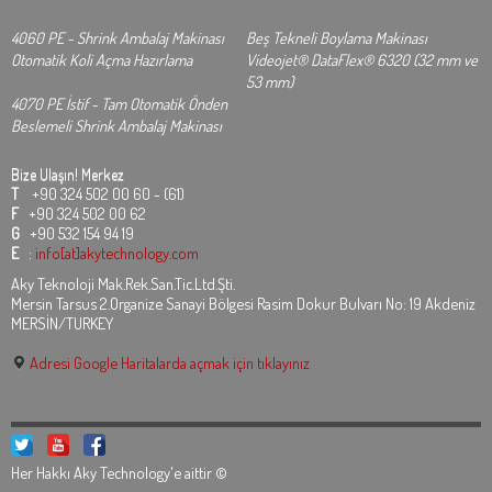
4060 PE - Shrink Ambalaj Makinası
Beş Tekneli Boylama Makinası
Otomatik Koli Açma Hazırlama
Videojet® DataFlex® 6320 (32 mm ve
53 mm)
4070 PE İstif - Tam Otomatik Önden
Beslemeli Shrink Ambalaj Makinası
Bize Ulaşın!
Merkez
T
+90 324 502 00 60 - (61)
F
+90 324 502 00 62
G
+90 532 154 94 19
E
:
info[at]akytechnology.com
Aky Teknoloji Mak.Rek.San.Tic.Ltd.Şti.
Mersin Tarsus 2.Organize Sanayi Bölgesi Rasim Dokur Bulvarı No: 19 Akdeniz
MERSİN/TURKEY
Adresi Google Haritalarda açmak için tıklayınız
Her Hakkı Aky Technology'e aittir ©