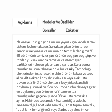
Modeller Ve Özellikler
Açıklama
Görseller
Etiketler
Makineye ürün girişinde ürünü yaymak için kapalı sarsak
sistemi bulunmaktadır. Sarsaktan çıkan ürün turbo
tararın içine yönelir ve ürünün ön temizlik dedigimiz %
40 bölümünü temizler yani ürünün boş yarı boş ,çöp, ve
tozdan yüksek oranda temizler ve istenmeyen
partikülleri helezon çıkısından dışarı atar. Daha sonra
temizlenen ürün tekneye dökülür ve Aky Technology
eleklerinden üst sıradaki elekte ürünün kabası ve tozu
alınır. Alt elekten 1 boy alınır elek altı veya elek üstü
devam ettirilir. 3'üncü elekten 2 boy yüksek analizli
boylanmış ürün alınır. Son bölümde turbo devreye girer
ve boylanmış son ürün ve hafif tane ve toz
temizliğinden geçerek yüzde 98 ve üstü temizlikle
ayrılır. Makinede toplamda 4 toz temizliği,3 adet hafif
tane temizliği, 1 adet kaba temizlik, 1 adet toprak temizlik,
1 adet kırık temizliği ve 2 veya 3 adet boy alma imkanı