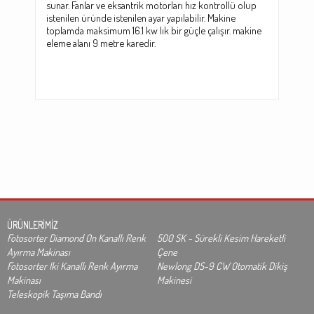
sunar. Fanlar ve eksantrik motorları hız kontrollü olup
istenilen üründe istenilen ayar yapılabilir. Makine
toplamda maksimum 16.1 kw lık bir güçle çalışır. makine
eleme alanı 9 metre karedir.
ÜRÜNLERİMİZ
Fotosorter Diamond On Kanallı Renk
500 SK - Sürekli Kesim Hareketli
Ayırma Makinası
Çene
Fotosorter Iki Kanallı Renk Ayırma
Newlong DS-9 CW Otomatik Dikiş
Makinası
Makinesi
Teleskopik Taşıma Bandı