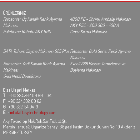
ÜRÜNLERİMİZ
Fotosorter Üç Kanallı Renk Ayırma
4060 PE - Shrink Ambalaj Makinası
Makinası
AKY PSC - 200 300 - 400 A
Paletleme Robotu AKY 600
Ceviz Kırma Makinası
DATA Tohum Sayma Makinesi S25 Plus
Fotosorter Gold Serisi Renk Ayırma
Makinası
Fotosorter Yedi Kanallı Renk Ayırma
Excell 288 Hassas Temizleme ve
Makinası
Boylama Makinası
Gıda Metal Dedektörü
Bize Ulaşın!
Merkez
T
+90 324 502 00 60 - (61)
F
+90 324 502 00 62
G
+90 532 154 94 19
E
:
info[at]akytechnology.com
Aky Teknoloji Mak.Rek.San.Tic.Ltd.Şti.
Mersin Tarsus 2.Organize Sanayi Bölgesi Rasim Dokur Bulvarı No: 19 Akdeniz
MERSİN/TURKEY