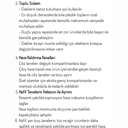
Toplu Sistem
- Eleklerin temiz tutulması için kullanılır.
- En düşük derecelerde bile plastik topların özel
muhafazaları sayesinde temizlik maksimum seviyede
muhafaza edilir.
- Güçlü yapısı sayesinde en zor ürünlerde bile başarı ile
temizlik gerçekleştirir.
- Elekler ile ayrı monte edildiği için eleklerin kolayca
değiştirilmesine imkan verir.
Hava Kaldırma Kanalları
Cılız taneleri değişik kompartımanlara taşır
Çıkış hava kanalı ana ürün içerisinden geçen basınçlı
hava ile cılız taneleri ve tozu ayırır
Özel işlemler için ekstra geniş kompartımanlar ve
merkezi oluklarla ile tedarik edilebilir.
Hafif Tanelerin Helezon ile Ayrımı
Devamlı şekilde aspirasyon hava odasının boşaltımını
sağlar.
Hava kaybını minimuma düşüren parmaklıklı
kapakçıklara sahiptir.
Hafif, yarı boş tanelerin, toz ve ağır ürünlerin daha
sağlıklı ve randımanlı şekilde ayrılması için gerekli hava