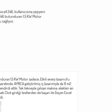
xcell 246, kullanıcısına yepyeni
46 bulunduran 1.5 KW Motor
u sağlıyor.
uran 1.5 KW Motor sadece, Etkili enerji tasarrufu
yaretinde.
AYRICA geliştirilmiş iç tasarımıyla da 8 m2
endirdi ettik.
Tek tekneyle çalısan makine, elekleri en
ek Click girdiği testlerden de başarı ile Geçen Excel
dı.