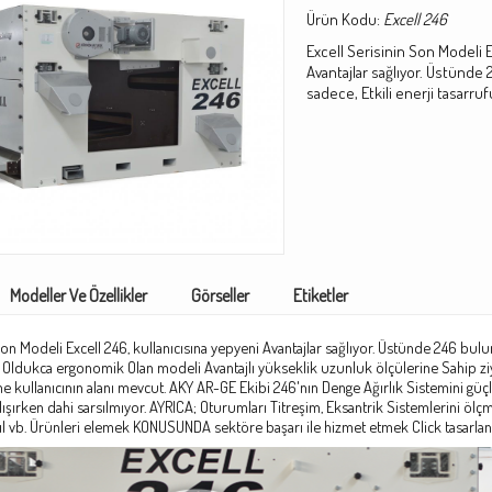
Ürün Kodu:
Excell 246
Excell Serisinin Son Modeli E
Avantajlar sağlıyor.
Üstünde 2
sadece, Etkili enerji tasarruf
Modeller Ve Özellikler
Görseller
Etiketler
Son Modeli Excell 246, kullanıcısına yepyeni Avantajlar sağlıyor.
Üstünde 246 bulund
 Oldukca ergonomik Olan modeli Avantajlı yükseklik uzunluk ölçülerine Sahip zi
e kullanıcının alanı mevcut.
AKY AR-GE Ekibi 246'nın Denge Ağırlık Sistemini güçl
ışırken dahi sarsılmıyor.
AYRICA;
Oturumları Titreşim, Eksantrik Sistemlerini ölçm
ıl vb.
Ürünleri elemek KONUSUNDA sektöre başarı ile hizmet etmek Click tasarlan