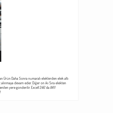
Alınan Ürün Daha Sonra numaralı eleklerden elek altı
toz alınmaya devam eder.
Diğer on iki Sıra elekten
nilen yere gonderilir.
Excell 246'da AKY
!