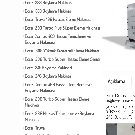
Excell 233 Boylama Makinası
Excell 333 Boylama Makinası
Excell Truva 408 Hassas Eleme Makinası
Excell 203 Turbo Plus Süper Eleme Makinası
Excel Combo 403 Hassas Temizleme ve
Boylama Makinası
Excell 808 Yüksek Kapasiteli Eleme Makinası
Excell 308 Turbo Süper Hassas Eleme Serisi
Excell 245 Boylama Makinesi
Excell 246 Boylama Makinası
Açıklama
Excel Combo 406 Hassas Temizleme ve
Boylama Makinası
Excell Serisinin 
Excell 208 Turbo Süper Hassas Eleme
sağlıyor.
Tasarımı
Makinesi
yükseltilmiş elem
YÜKSEK hızda Çal
Excell 288 Hassas Temizleme ve Boylama
246;
Bakliyat, Tah
Makinası
Excell Truva