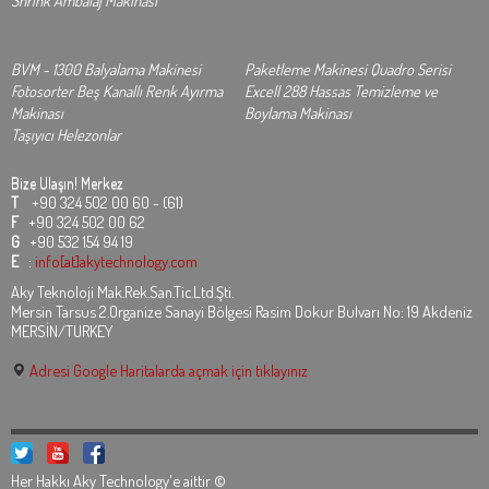
Shrink Ambalaj Makinası
BVM - 1300 Balyalama Makinesi
Paketleme Makinesi Quadro Serisi
Fotosorter Beş Kanallı Renk Ayırma
Excell 288 Hassas Temizleme ve
Makinası
Boylama Makinası
Taşıyıcı Helezonlar
Bize Ulaşın!
Merkez
T
+90 324 502 00 60 - (61)
F
+90 324 502 00 62
G
+90 532 154 94 19
E
:
info[at]akytechnology.com
Aky Teknoloji Mak.Rek.San.Tic.Ltd.Şti.
Mersin Tarsus 2.Organize Sanayi Bölgesi Rasim Dokur Bulvarı No: 19 Akdeniz
MERSİN/TURKEY
Adresi Google Haritalarda açmak için tıklayınız
Her Hakkı Aky Technology'e aittir ©