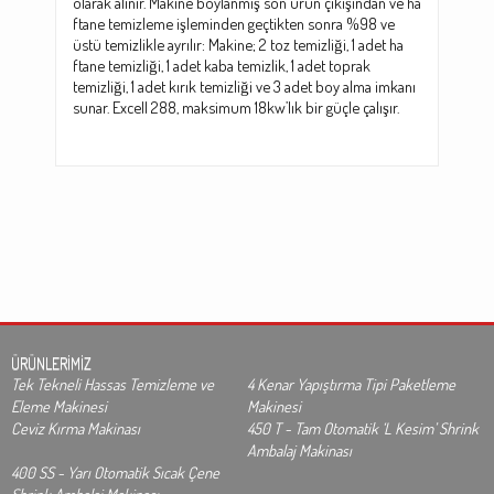
olarak alınır. Makine boylanmış son ürün çıkışından ve ha
ftane temizleme işleminden geçtikten sonra %98 ve
üstü temizlikle ayrılır: Makine; 2 toz temizliği, 1 adet ha
ftane temizliği, 1 adet kaba temizlik, 1 adet toprak
temizliği, 1 adet kırık temizliği ve 3 adet boy alma imkanı
sunar. Excell 288, maksimum 18kw’lık bir güçle çalışır.
ÜRÜNLERİMİZ
Tek Tekneli Hassas Temizleme ve
4 Kenar Yapıştırma Tipi Paketleme
Eleme Makinesi
Makinesi
Ceviz Kırma Makinası
450 T - Tam Otomatik ‘L Kesim’ Shrink
Ambalaj Makinası
400 SS - Yarı Otomatik Sıcak Çene