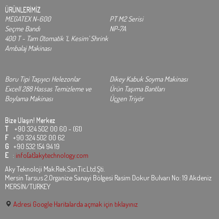
ÜRÜNLERİMİZ
MEGATEX N-600
PT M2 Serisi
Seçme Bandı
NP-7A
400 T - Tam Otomatik ‘L Kesim’ Shrink
Ambalaj Makinası
Boru Tipi Taşıyıcı Helezonlar
Dikey Kabuk Soyma Makinası
Excell 288 Hassas Temizleme ve
Ürün Taşıma Bantları
Boylama Makinası
Üçgen Triyör
Bize Ulaşın!
Merkez
T
+90 324 502 00 60 - (61)
F
+90 324 502 00 62
G
+90 532 154 94 19
E
:
info[at]akytechnology.com
Aky Teknoloji Mak.Rek.San.Tic.Ltd.Şti.
Mersin Tarsus 2.Organize Sanayi Bölgesi Rasim Dokur Bulvarı No: 19 Akdeniz
MERSİN/TURKEY
Adresi Google Haritalarda açmak için tıklayınız