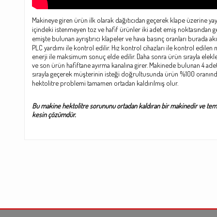
Makineye giren ürün ilk olarak dağıtıcıdan geçerek klape üzerine yay
içindeki istenmeyen toz ve hafif ürünler iki adet emiş noktasından ge
emişte bulunan ayrıştırıcı klapeler ve hava basınç oranları burada akıl
PLC yardımı ile kontrol edilir. Hız kontrol cihazları ile kontrol edil
enerji ile maksimum sonuç elde edilir. Daha sonra ürün sırayla elekl
ve son ürün hafiftane ayırma kanalına girer. Makinede bulunan 4 ade
sırayla geçerek müşterinin isteği doğrultusunda ürün %100 oranında
hektolitre problemi tamamen ortadan kaldırılmış olur.
Bu makine hektolitre sorununu ortadan kaldıran bir makinedir ve temi
kesin çözümdür.