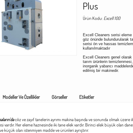
Plus
Ürün Kodu:
Excell 100
Excell Cleaners serisi eleme
göz önünde bulundurularak ta
serisi ön ve hassas temizleme
kullanılmaktadır
Excell Cleaners genel olarak 
tarım ürünlerin temizlenmesi,
inorganik yabancı maddelerde
edilmiş bir makinedir.
Modeller Ve Özellikler
Görseller
Etiketler
aların'da
cılız ve zayıf tanelerin ayrımı makina başında ve sonunda olmak üzere ik
i vardır. Her eleme haznesinde iki tane elek vardır. Birinci elek büyük olan dan
f ve küçük olan istenmiyen madde ve ürünleri ayrıştırır.