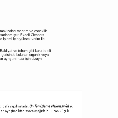
 makinaları tasarım ve esneklik
sarlanmıştır. Excell Cleaners
 işlemi için yüksek verim ile
Bakliyat ve tohum gibi kuru taneli
 içerisinde bulunan organik veya
n ayrıştırılması için dizayn
i defa yapılmatadır.
Ön Temizleme Makinasın'd
a
iki
eleri ayrıştırdıktan sonra aşağıda bulunan küçük