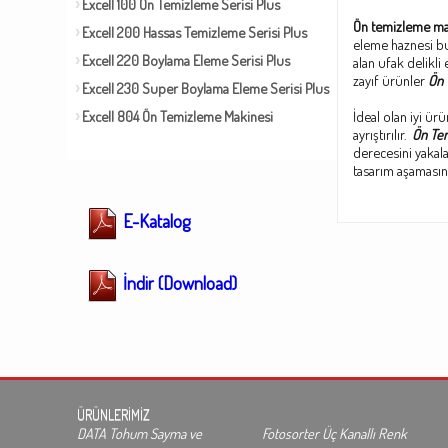
Excell 100 Ön Temizleme Serisi Plus
Ön temizleme m
Excell 200 Hassas Temizleme Serisi Plus
eleme haznesi bu
Excell 220 Boylama Eleme Serisi Plus
alan ufak delikli
zayıf ürünler
Ön 
Excell 230 Super Boylama Eleme Serisi Plus
Excell 804 Ön Temizleme Makinesi
İdeal olan iyi ür
ayrıştırılır.
Ön Tem
derecesini yakal
tasarım aşamasınd
E-Katalog
İndir (Download)
ÜRÜNLERİMİZ
DATA Tohum Sayma ve
Fotosorter Üç Kanallı Renk