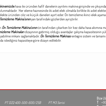
akinemizde
hava ile üründen hafif danelerin ayrılımı makine girişinde ve çıkışında
lunmaktadır. Her eleme haznesinde iki adet elek olmakla birlikte iki adet elekte
 elekte üründen cılız ve küçük daneleri ayırt eder. Ön temizleme ikinci elek aşam
Temizleme Makina'sının
yan tarafındaki gözlerden ayrıştırılır.
ün
Ön Temizleme Makina'sının
ön tarafından çıkarken bir kez daha hava akımına ma
izleme Makinaları
dizaynının getirmiş olduğu avantajlar çalışma kapasitesinin y
ayabilme imkanı sağlamaktadır.
Ön Temizleme Makinası
entegre sistem ve tamamı k
a istediğiniz kapasiteye göre dizayn edilebilir.
Bize Ul
T
+90 3
PT DZQ 400-500-600/2SB
PT M3 Serisi