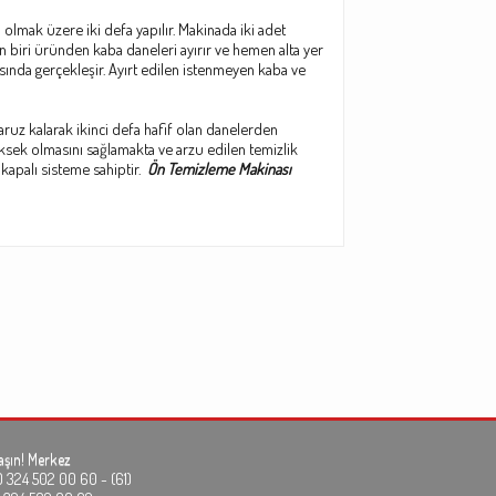
 olmak üzere iki defa yapılır. Makinada iki adet
n biri üründen kaba daneleri ayırır ve hemen alta yer
asında gerçekleşir. Ayırt edilen istenmeyen kaba ve
ruz kalarak ikinci defa hafif olan danelerden
üksek olmasını sağlamakta ve arzu edilen temizlik
apalı sisteme sahiptir.
Ön Temizleme Makinası
aşın!
Merkez
24 502 00 60 - (61)