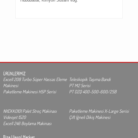
Hububatlar, Kimyon Susam vbg.
ÜRÜNLERİMİZ
Excell 208 Turbo Süper Hassas Eleme
Teleskopik Taşıma Bandı
Makinesi
PT M2 Serisi
Paketleme Makinesi HSP Serisi
PT DZQ 400-500-600/2SB
NXEKKO101 Palet Streç Makinası
Paketleme Makinesi X-Large Serisi
Videojet 1520
Çift İğneli Dikiş Makinesi
Excell 246 Boylama Makinası
Bize Ulaşın!
Merkez