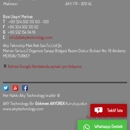
Makinesi
AKY FR - 1120 AL
Bize Ulaşın!
Merkez
T
+90 324 502 00 60 - (61)
F
+90 324 502 00 62
G
+90 532 154 94 19
E
:
info[at]akytechnology.com
Aky Teknoloji Mak.Rek.San.Tic.Ltd.Şti.
Mersin Tarsus 2.Organize Sanayi Bölgesi Rasim Dokur Bulvarı No: 19 Akdeniz
MERSİN/TURKEY
Adresi Google Haritalarda açmak için tıklayınız
Her Hakkı Aky Technology'e aittir ©
AKY Technology Bir
Gökmen AKYÜREK
Kuruluşudur.
www.akytechnology.com
Teklif İste
Kişisel Verilen Korunması
Whatsapp Destek