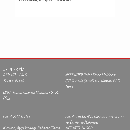
Hububatlar, Kimyon Susam vbg.
ÜRÜNLERİMİZ
AKY HP - 241 C
NXEKKO101 Palet Streç Makinası
Seçme Bandı
Çift Terazili Çuvallama Kantarı PLC
Twin
DATA Tohum Sayma Makinesi S-60
Plus
Excell 207 Turbo
Excel Combo 403 Hassas Temizleme
ve Boylama Makinası
Kimyon, Ayçekirdeği, Baharat Eleme
MEGATEX N-600