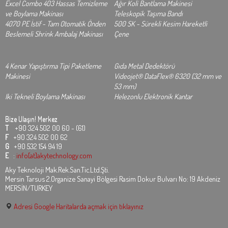
Excel Combo 403 Hassas Temizleme
Ağır Koli Bantlama Makinesi
ve Boylama Makinası
Teleskopik Taşıma Bandı
4070 PE İstif - Tam Otomatik Önden
500 SK - Sürekli Kesim Hareketli
Beslemeli Shrink Ambalaj Makinası
Çene
4 Kenar Yapıştırma Tipi Paketleme
Gıda Metal Dedektörü
Makinesi
Videojet® DataFlex® 6320 (32 mm ve
53 mm)
Iki Tekneli Boylama Makinası
Helezonlu Elektronik Kantar
Bize Ulaşın!
Merkez
T
+90 324 502 00 60 - (61)
F
+90 324 502 00 62
G
+90 532 154 94 19
E
:
info[at]akytechnology.com
Aky Teknoloji Mak.Rek.San.Tic.Ltd.Şti.
Mersin Tarsus 2.Organize Sanayi Bölgesi Rasim Dokur Bulvarı No: 19 Akdeniz
MERSİN/TURKEY
Adresi Google Haritalarda açmak için tıklayınız