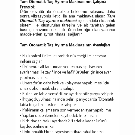
Çalışma
Tam Otomatik
Taş Ayırma Makinasının
Prensibi:
Ürün elevatör ile öncelikle bekletme silosuna daha
sonra vibrasyonlu iletici ile ana makinaya ulaşır.
Tam
Otomatik
Taş ayırma makinesi
içerisindeki eksantrik
sistemi ile oluşturulan titreşim ve alt taraftan gelen
basınçlı havanın etkisi ile üründen ağır olan yabancı
maddelerden ayrıştırılması sağlanır.
Avantajları
Tam Otomatik
Taş Ayırma Makinasının
• Hız kontrol üniteli eksantirk düzeneği ile ince ayar
imkanı sağlar.
• Ürünenün alt tarafından verilen basınçlı havanın
ayarlanması ile zayıf, ince ve hafif ürünler için ince ayar
yapılmasına imkan tanır.
• Operatörün daha hızlı ve kolay ayar yapabilmesi için
cihaz dokunmatik ekrana sahiptir.
• Kullanılan tabla sensörlü ve ayarlanabilir yapya sahiptir.
• İhtiyaç duyulması halinde belirli periyotlarda 'Otomatik
tabla boşaltma' sistemine sahiptir.
• Makinanın çalışmasına son vermeden ayar yapabilme
• Yapılan düzenlemeleri kayıt edebilme imkanı
• Birbirinden farklı ayarlarda 30 adet'e kadar ürünü
kaydedebilme imkanı
• Dokunmatik Ekran sayesinde cihazı rahat kontrol