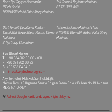
Boru Tipi Taşıyıcı Helezonlar
Tek Tekneli Boylama Makinası
PT M4 Serisi
PT TB-390-540
NXNMAS10 Mobil Palet Streç Makinası
Dört Terazili Çuvallama Kantarı
Tohum Ilaçlama Makinesi (Toz)
Excell 208 Turbo Süper Hassas Eleme
PTXT4510 Otomatik Robot Palet Streç
Makinesi
Makinası
Z Tipi Yatay Elevatörler
Bize Ulaşın!
Merkez
T
+90 324 502 00 60 - (61)
F
+90 324 502 00 62
G
+90 532 154 94 19
E
:
info[at]akytechnology.com
Aky Teknoloji Mak.Rek.San.Tic.Ltd.Şti.
Mersin Tarsus 2.Organize Sanayi Bölgesi Rasim Dokur Bulvarı No: 19 Akdeniz
MERSİN/TURKEY
Adresi Google Haritalarda açmak için tıklayınız