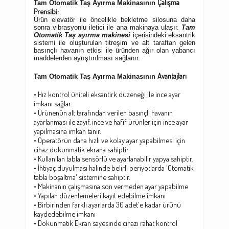
Çalışma
Tam Otomatik
Taş Ayırma Makinasının
Prensibi:
Ürün elevatör ile öncelikle bekletme silosuna daha
sonra vibrasyonlu iletici ile ana makinaya ulaşır.
Tam
Otomatik
Taş ayırma makinesi
içerisindeki eksantrik
sistemi ile oluşturulan titreşim ve alt taraftan gelen
basınçlı havanın etkisi ile üründen ağır olan yabancı
maddelerden ayrıştırılması sağlanır.
Avantajları
Tam Otomatik
Taş Ayırma Makinasının
• Hız kontrol üniteli eksantirk düzeneği ile ince ayar
imkanı sağlar.
• Ürünenün alt tarafından verilen basınçlı havanın
ayarlanması ile zayıf, ince ve hafif ürünler için ince ayar
yapılmasına imkan tanır.
• Operatörün daha hızlı ve kolay ayar yapabilmesi için
cihaz dokunmatik ekrana sahiptir.
• Kullanılan tabla sensörlü ve ayarlanabilir yapya sahiptir.
• İhtiyaç duyulması halinde belirli periyotlarda 'Otomatik
tabla boşaltma' sistemine sahiptir.
• Makinanın çalışmasına son vermeden ayar yapabilme
• Yapılan düzenlemeleri kayıt edebilme imkanı
• Birbirinden farklı ayarlarda 30 adet'e kadar ürünü
kaydedebilme imkanı
• Dokunmatik Ekran sayesinde cihazı rahat kontrol