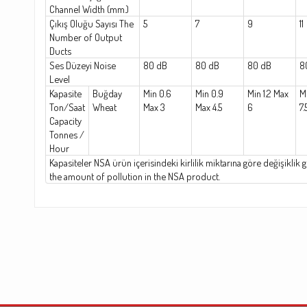
Channel Width (mm.)
Çıkış Oluğu Sayısı The
5
7
9
11
Number of Output
Ducts
Ses Düzeyi Noise
80 dB
80 dB
80 dB
8
Level
Kapasite
Buğday
Min 0.6
Min 0.9
Min 1.2 Max
Mi
Ton/Saat
Wheat
Max 3
Max 4.5
6
7.
Capacity
Tonnes /
Hour
Kapasiteler NSA ürün içerisindeki kirlilik miktarına göre değişiklik 
the amount of pollution in the NSA product.