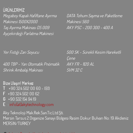
ÜRÜNLERİMİZ
Megaboy Kapalı Hafiftane Ayırma
DATA Tohum Sayma ve Paketleme
Makinesi 1500X2000
Makinesi S60
Taş Ayırma Makinası DS 009
AKY PSC - 200 300 - 400 A
Ayçekirdeği Parlatma Makinesi
Yer Fıstığı Zarı Soyucu
500 SK - Sürekli Kesim Hareketli
Çene
400 TBP - Yarı Otomatik Pnömatik
AKY FR - 1120 AL
Shrink Ambalaj Makinası
SVM 32 C
Bize Ulaşın!
Merkez
T
+90 324 502 00 60 - (61)
F
+90 324 502 00 62
G
+90 532 154 94 19
E
:
info[at]akytechnology.com
Aky Teknoloji Mak.Rek.San.Tic.Ltd.Şti.
Mersin Tarsus 2.Organize Sanayi Bölgesi Rasim Dokur Bulvarı No: 19 Akdeniz
MERSİN/TURKEY