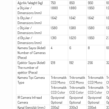
Ağırlık/Weight (kg)
750
850
950
1
a Ölçüler /
1.880
1.880
1.950
1.
Dimensions (mm)
b Ölçüler /
1.642
1.642
1.642
1.
Dimensions (mm)
c Ölçüler /
1.580
1.580
1.580
1.
Dimensions (mm)
d Ölçüler /
1.310
1.620
1.950
2.
Dimensions (mm)
Kamera Sayısı (Adet)
4
6
8
10
Number of Cameras
(Piece)
Ejektör Sayısı (Adet)
128
192
256
3
The number of
ejektor (Piece)
Kamera Tipi Camera
Trikromatik
Trikromatik
Trikromatik
T
Type
CCD Mono
CCD Mono
CCD Mono
C
Trikromatik
Trikromatik
Trikromatik
T
CCD Color
CCD Color
CCD Color
C
IR Camera Infread
Opsiyonel
Opsiyonel
Opsiyonel
O
Camera
Optional
Optional
Optional
O
Kanal Genişliği (mm.)
330x2
330x3
330x4
3