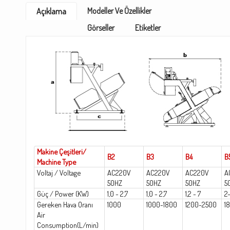
Modeller Ve Özellikler
Açıklama
Görseller
Etiketler
Makine Çeşitleri/
B2
B3
B4
B
Machine Type
Voltaj / Voltage
AC220V
AC220V
AC220V
A
50HZ
50HZ
50HZ
5
Güç / Power (KW)
1,0 - 2,7
1,0 - 2,7
1,2 - 7
2-
Gereken Hava Oranı
1000
1000-1800
1200-2500
1
Air
Consumption(L/min)