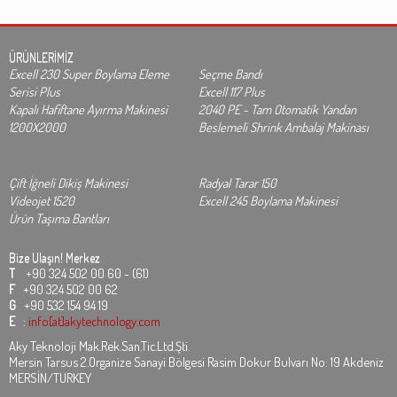
ÜRÜNLERİMİZ
Excell 230 Super Boylama Eleme
Seçme Bandı
Serisi Plus
Excell 117 Plus
Kapalı Hafiftane Ayırma Makinesi
2040 PE - Tam Otomatik Yandan
1200X2000
Beslemeli Shrink Ambalaj Makinası
Çift İğneli Dikiş Makinesi
Radyal Tarar 150
Videojet 1520
Excell 245 Boylama Makinesi
Ürün Taşıma Bantları
Bize Ulaşın!
Merkez
T
+90 324 502 00 60 - (61)
F
+90 324 502 00 62
G
+90 532 154 94 19
E
:
info[at]akytechnology.com
Aky Teknoloji Mak.Rek.San.Tic.Ltd.Şti.
Mersin Tarsus 2.Organize Sanayi Bölgesi Rasim Dokur Bulvarı No: 19 Akdeniz
MERSİN/TURKEY