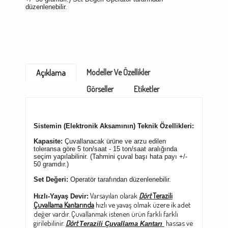
düzenlenebilir.
Modeller Ve Özellikler
Açıklama
Görseller
Etiketler
Sistemin (Elektronik Aksamının) Teknik Özellikleri:
Kapasite:
Çuvallanacak ürüne ve arzu edilen
toleransa göre 5 ton/saat - 15 ton/saat aralığında
seçim yapılabilinir. (Tahmini çuval başı hata payı +/-
50 gramdır.)
Set Değeri:
Operatör tarafından düzenlenebilir.
Varsayılan olarak
Dört
Terazili
Hızlı-Yayaş Devir:
Çuvallama Kantarında
hızlı ve yavaş olmak üzere ik adet
değer vardır. Çuvallanmak istenen ürün farklı farklı
girilebilinir.
Dört
hassas ve
Terazili Çuvallama Kantarı