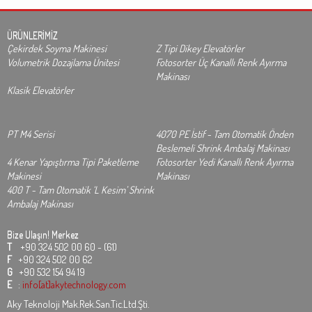
ÜRÜNLERİMİZ
Çekirdek Soyma Makinesi
Z Tipi Dikey Elevatörler
Volumetrik Dozajlama Ünitesi
Fotosorter Üç Kanallı Renk Ayırma
Makinası
Klasik Elevatörler
PT M4 Serisi
4070 PE İstif - Tam Otomatik Önden
Beslemeli Shrink Ambalaj Makinası
4 Kenar Yapıştırma Tipi Paketleme
Fotosorter Yedi Kanallı Renk Ayırma
Makinesi
Makinası
400 T - Tam Otomatik ‘L Kesim’ Shrink
Ambalaj Makinası
Bize Ulaşın!
Merkez
T
+90 324 502 00 60 - (61)
F
+90 324 502 00 62
G
+90 532 154 94 19
E
:
info[at]akytechnology.com
Aky Teknoloji Mak.Rek.San.Tic.Ltd.Şti.