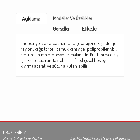
Modeller Ve Özellikler
Açıklama
Görseller
Etiketler
Endüstriyel alanlarda , her türlü çuval ağzı dikişinde ; jüt ,
naylon , kağıt torba , pamuk kanaviçe , polipropilen vb ..
seri üretim için profesyonel makinedir .Kraft torba dikişi
için krep ataçmanı takılabilir . Infeed çuval besleyici
kıvırma aparatı ve sütunla kullanılabilir
ÜRÜNLERİMİZ
Z Tipi Yatay Elevatörler
İlaç Partikül(Pelet) Sayma Makinesi