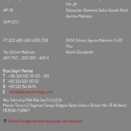
PH-JR
NP-7A
Fotosorter Diamond Sekiz Kanallı Renk
Ayırma Makinası
SVM 53 C
PT DZQ 400-500-600/2SB
DATA Tohum Sayma Makinesi S-60
Plus
Toz Dolum Makinası
Klasik Elevatörler
AKY PSC - 200 300 - 400 A
Bize Ulaşın!
Merkez
T
+90 324 502 00 60 - (61)
F
+90 324 502 00 62
G
+90 532 154 94 19
E
:
info[at]akytechnology.com
Aky Teknoloji Mak.Rek.San.Tic.Ltd.Şti.
Mersin Tarsus 2.Organize Sanayi Bölgesi Rasim Dokur Bulvarı No: 19 Akdeniz
MERSİN/TURKEY
Adresi Google Haritalarda açmak için tıklayınız