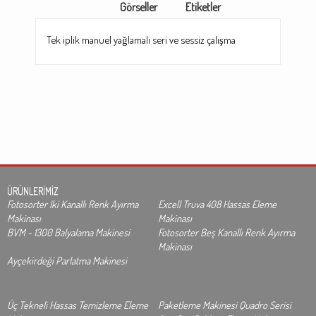
Görseller
Etiketler
Tek iplik manuel yağlamalı seri ve sessiz çalışma
ÜRÜNLERİMİZ
Fotosorter Iki Kanallı Renk Ayırma
Excell Truva 408 Hassas Eleme
Makinası
Makinası
BVM - 1300 Balyalama Makinesi
Fotosorter Beş Kanallı Renk Ayırma
Makinası
Ayçekirdeği Parlatma Makinesi
Üç Tekneli Hassas Temizleme Eleme
Paketleme Makinesi Quadro Serisi