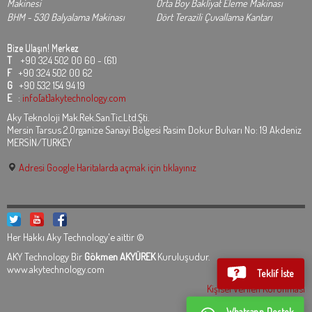
Makinesi
Orta Boy Bakliyat Eleme Makinası
BHM - 530 Balyalama Makinası
Dört Terazili Çuvallama Kantarı
Bize Ulaşın!
Merkez
T
+90 324 502 00 60 - (61)
F
+90 324 502 00 62
G
+90 532 154 94 19
E
:
info[at]akytechnology.com
Aky Teknoloji Mak.Rek.San.Tic.Ltd.Şti.
Mersin Tarsus 2.Organize Sanayi Bölgesi Rasim Dokur Bulvarı No: 19 Akdeniz
MERSİN/TURKEY
Adresi Google Haritalarda açmak için tıklayınız
Her Hakkı Aky Technology'e aittir ©
AKY Technology Bir
Gökmen AKYÜREK
Kuruluşudur.
www.akytechnology.com
Teklif İste
Kişisel Verilen Korunması
Whatsapp Destek