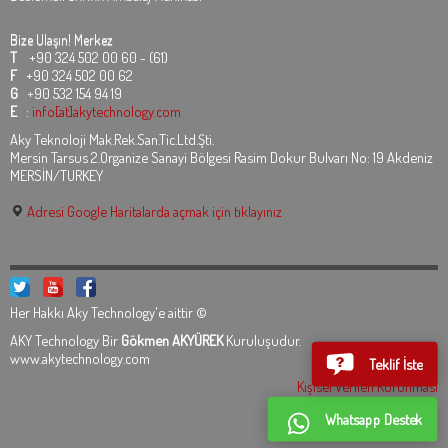
Bize Ulaşın!
Merkez
T
+90 324 502 00 60 - (61)
F
+90 324 502 00 62
G
+90 532 154 94 19
E
:
info[at]akytechnology.com
Aky Teknoloji Mak.Rek.San.Tic.Ltd.Şti.
Mersin Tarsus 2.Organize Sanayi Bölgesi Rasim Dokur Bulvarı No: 19 Akdeniz
MERSİN/TURKEY
Adresi Google Haritalarda açmak için tıklayınız
Her Hakkı Aky Technology'e aittir ©
AKY Technology Bir
Gökmen AKYÜREK
Kuruluşudur.
www.akytechnology.com
Teklif İste
Kişisel Verilen Korunması
Whatsapp Destek