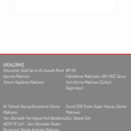
ÜRÜNLERİMİZ
Fotosorter Gold Serisi On Kanallı Renk
NP-7A
Ayırma Makinesi
Paketleme Makinaları AKY BSC Serisi
Tohum Kaplama Makinesi
Yem Kırma Makinası (Çekiçli
Değirmen)
Iki Tekneli HassasTemizleme Eleme
Excell 208 Turbo Süper Hassas Eleme
Makinesi
Makinesi
Yarı Otomatik Yan Kayışlı Koli Bantlama
Düz Tabanlı Silo
4070 PE İstif - Tam Otomatik Önden
Beslemeli Shrink Ambalaj Makinası