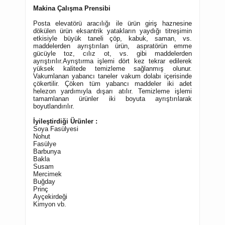
Makina Çalışma Prensibi
Posta elevatörü aracılığı ile ürün giriş haznesine
dökülen ürün eksantrik yatakların yaydığı titreşimin
etkisiyle büyük taneli çöp, kabuk, saman, vs.
maddelerden ayrıştırılan ürün, aspratörün emme
gücüyle toz, cılız ot, vs. gibi maddelerden
ayrıştırılır.Ayrıştırma işlemi dört kez tekrar edilerek
yüksek kalitede temizleme sağlanmış olunur.
Vakumlanan yabancı taneler vakum dolabı içerisinde
çökertilir. Çöken tüm yabancı maddeler iki adet
helezon yardımıyla dışarı atılır. Temizleme işlemi
tamamlanan ürünler iki boyuta ayrıştırılarak
boyutlandırılır.
İyileştirdiği Ürünler :
Soya Fasülyesi
Nohut
Fasülye
Barbunya
Bakl
a
Susam
Mercimek
Buğday
Prinç
Ayçekirdeği
Kimyon vb.