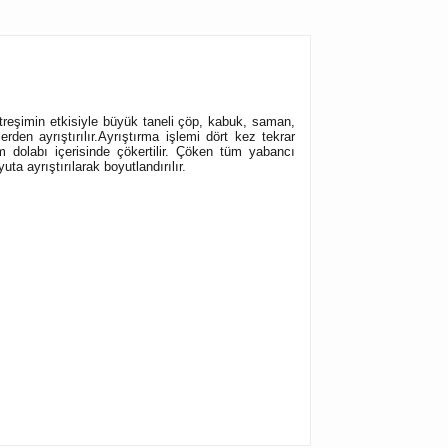
titreşimin etkisiyle büyük taneli çöp, kabuk, saman,
den ayrıştırılır.Ayrıştırma işlemi dört kez tekrar
dolabı içerisinde çökertilir. Çöken tüm yabancı
ta ayrıştırılarak boyutlandırılır.