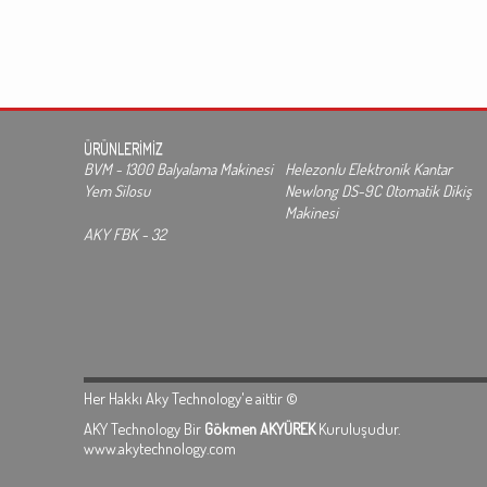
ÜRÜNLERİMİZ
BVM - 1300 Balyalama Makinesi
Helezonlu Elektronik Kantar
Yem Silosu
Newlong DS-9C Otomatik Dikiş
Makinesi
AKY FBK - 32
Her Hakkı Aky Technology'e aittir ©
AKY Technology Bir
Gökmen AKYÜREK
Kuruluşudur.
www.akytechnology.com