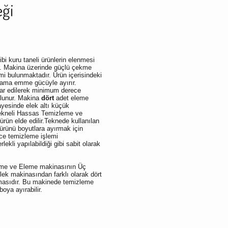
ği
bi kuru taneli ürünlerin elenmesi
r. Makina üzerinde güçlü çekme
i bulunmaktadır. Ürün içerisindeki
mlama emme gücüyle ayırır.
ar edilerek minimum derece
olunur. Makina
dört
adet eleme
ayesinde elek altı küçük
 Tekneli Hassas Temizleme ve
rün elde edilir.Teknede kullanılan
rünü boyutlara ayırmak için
ece temizleme işlemi
lekli yapılabildiği gibi sabit olarak
eme ve Eleme makinasının Üç
ek makinasından farklı olarak dört
masıdır. Bu makinede temizleme
 boya ayırabilir.