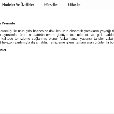
Modeller Ve Özellikler
Görseller
Etiketler
 Prensibi
aracılığı ile ürün giriş haznesine dökülen ürün eksantrik yatakların yaydığı 
 ayrıştırılan ürün, aspratörün emme gücüyle toz, cılız ot, vs. gibi maddeler
 kalitede temizleme sağlanmış olunur. Vakumlanan yabancı taneler vakum 
t helezon yardımıyla dışarı atılır. Temizleme işlemi tamamlanan ürünler iki boyu
ünler :