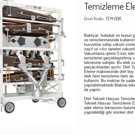
Temizleme Ele
Ürün Kodu:
TEM 006
Bakliyat, hububat ve bunun gi
ve temizlenmesinde kullanılı
kuvvetine sahip vakum sistem
zayıf ve cılız taneleri vaku
Vakumlama işlemi 5 kez tekr
temizleme gerçekleştirilmiş 
teknesine sahiptir. Bu elek s
parçacıklardan ayrılır. Dört
Eleme makinesinde dört boy ü
elek hem temizleme hem de ü
kullanılır. Bu makine ile sad
yapılabilmektedir.Makina teker
da yapılır.
Dört Tekneli Hassas Temizl
Tekneli Hassas Temizleme El
adet eleme teknesinin bulun
yapılabildiği gibi ürünleri dört