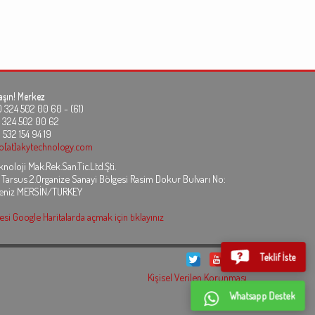
aşın!
Merkez
24 502 00 60 - (61)
324 502 00 62
 532 154 94 19
fo[at]akytechnology.com
noloji Mak.Rek.San.Tic.Ltd.Şti.
 Tarsus 2.Organize Sanayi Bölgesi Rasim Dokur Bulvarı No:
eniz MERSİN/TURKEY
si Google Haritalarda açmak için tıklayınız
Teklif İste
Kişisel Verilen Korunması
Whatsapp Destek