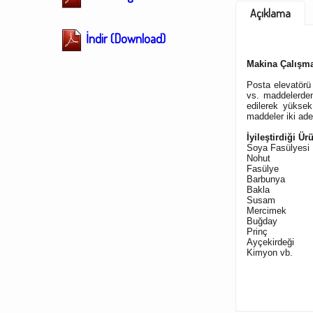
Açıklama
İndir (Download)
Makina Çalışma
Posta elevatörü 
vs. maddelerden
edilerek yüksek
maddeler iki ade
İyileştirdiği Ür
Soya Fasülyesi
Nohut
Fasülye
Barbunya
Bakl
a
Susam
Mercimek
Buğday
Prinç
Ayçekirdeği
Kimyon vb.