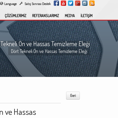
Language
Satış Sonrası Destek
ÇÖZÜMLERİMİZ
REFERANSLARIMIZ
MEDYA
İLETİŞİM
 Tekneli Ön ve Hassas Temizleme Eleği
Dört Tekneli Ön ve Hassas Temizleme Eleği
Geri
Ön ve Hassas