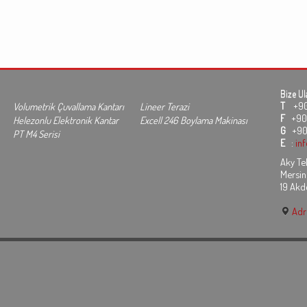
Bize Ul
T
+90 3
Volumetrik Çuvallama Kantarı
Lineer Terazi
F
+90 
Helezonlu Elektronik Kantar
Excell 246 Boylama Makinası
G
+90
PT M4 Serisi
E
:
in
Aky Tek
Mersin
19 Akd
Adre