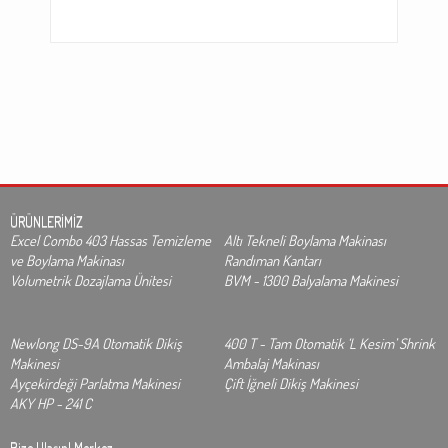
ÜRÜNLERİMİZ
Excel Combo 403 Hassas Temizleme
Altı Tekneli Boylama Makinası
ve Boylama Makinası
Randıman Kantarı
Volumetrik Dozajlama Ünitesi
BVM - 1300 Balyalama Makinesi
Newlong DS-9A Otomatik Dikiş
400 T - Tam Otomatik ‘L Kesim’ Shrink
Makinesi
Ambalaj Makinası
Ayçekirdeği Parlatma Makinesi
Çift İğneli Dikiş Makinesi
AKY HP - 241 C
Bize Ulaşın!
Merkez