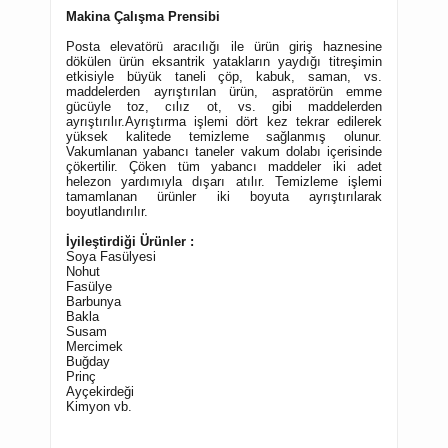
Makina Çalışma Prensibi
Posta elevatörü aracılığı ile ürün giriş haznesine
dökülen ürün eksantrik yatakların yaydığı titreşimin
etkisiyle büyük taneli çöp, kabuk, saman, vs.
maddelerden ayrıştırılan ürün, aspratörün emme
gücüyle toz, cılız ot, vs. gibi maddelerden
ayrıştırılır.Ayrıştırma işlemi dört kez tekrar edilerek
yüksek kalitede temizleme sağlanmış olunur.
Vakumlanan yabancı taneler vakum dolabı içerisinde
çökertilir. Çöken tüm yabancı maddeler iki adet
helezon yardımıyla dışarı atılır. Temizleme işlemi
tamamlanan ürünler iki boyuta ayrıştırılarak
boyutlandırılır.
İyileştirdiği Ürünler :
Soya Fasülyesi
Nohut
Fasülye
Barbunya
Bakl
a
Susam
Mercimek
Buğday
Prinç
Ayçekirdeği
Kimyon vb.